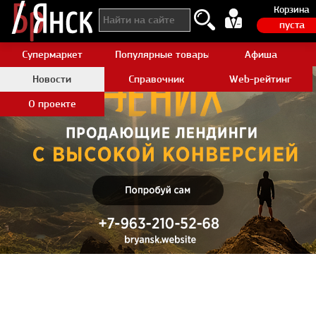
Корзина
пуста
Супермаркет
Популярные товары Aliexpress
Афиша
Новости
Справочник
Web-рейтинг
О проекте