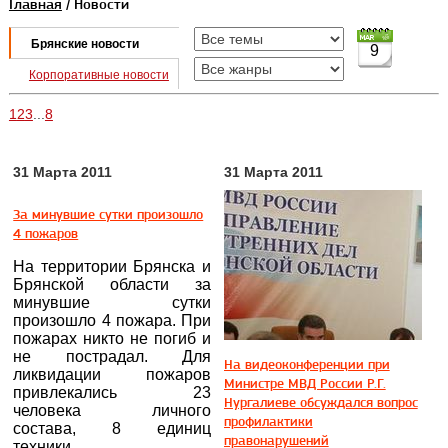
Главная
/ Новости
Брянские новости
9
Корпоративные новости
1
2
3
...
8
31 Марта 2011
31 Марта 2011
За минувшие сутки произошло
4 пожаров
На территории Брянска и
Брянской области за
минувшие сутки
произошло 4 пожара. При
пожарах никто не погиб и
не пострадал. Для
На видеоконференции при
ликвидации пожаров
Министре МВД России Р.Г.
привлекались 23
Нургалиеве обсуждался вопрос
человека личного
профилактики
состава, 8 единиц
правонарушений
техники.