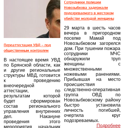
Сотрудники полиции
Новозыбкова задержали
подозреваемого в жестоком
убийстве молодой женщины
29 марта в шесть часов
вечера в пригородном
поселке Мамай под
Новозыбковом загорелся
Переаттестация УВД – под
дом. При тушении пожара
общественным контролем
сотрудники МЧС
обнаружили труп
В настоящее время УВД
женщины с
по Брянской области, как
множественными
и другие региональные
ножевыми ранениями.
структуры МВД, готовится
Прибывшая на место
к проведению
происшествия
внеочередной
следственно-оперативная
аттестации, по
группа ОВД по
результатам которой
Новозыбковскому району
будет сформирован
быстро установила
состав регионального
личность погибшей,
управления внутренних
очертила круг
дел. Накануне
подозреваемых.
проведения этого
Подробнее
мероприятия начальник