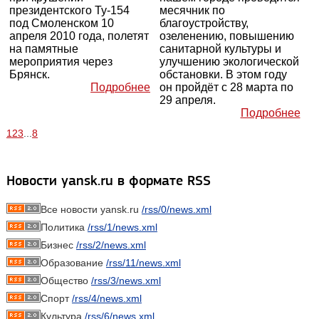
президентского Ту-154
месячник по
под Смоленском 10
благоустройству,
апреля 2010 года, полетят
озеленению, повышению
на памятные
санитарной культуры и
мероприятия через
улучшению экологической
Брянск.
обстановки. В этом году
Подробнее
он пройдёт с 28 марта по
29 апреля.
Подробнее
1
2
3
...
8
Новости yansk.ru в формате RSS
Все новости yansk.ru
/rss/0/news.xml
Политика
/rss/1/news.xml
Бизнес
/rss/2/news.xml
Образование
/rss/11/news.xml
Общество
/rss/3/news.xml
Спорт
/rss/4/news.xml
Культура
/rss/6/news.xml