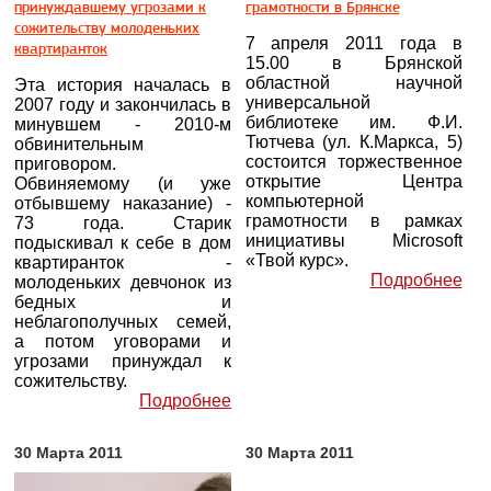
принуждавшему угрозами к
грамотности в Брянске
сожительству молоденьких
7 апреля 2011 года в
квартиранток
15.00 в Брянской
областной научной
Эта история началась в
универсальной
2007 году и закончилась в
библиотеке им. Ф.И.
минувшем - 2010-м
Тютчева (ул. К.Маркса, 5)
обвинительным
состоится торжественное
приговором.
открытие Центра
Обвиняемому (и уже
компьютерной
отбывшему наказание) -
грамотности в рамках
73 года. Старик
инициативы Microsoft
подыскивал к себе в дом
«Твой курс».
квартиранток -
Подробнее
молоденьких девчонок из
бедных и
неблагополучных семей,
а потом уговорами и
угрозами принуждал к
сожительству.
Подробнее
30 Марта 2011
30 Марта 2011