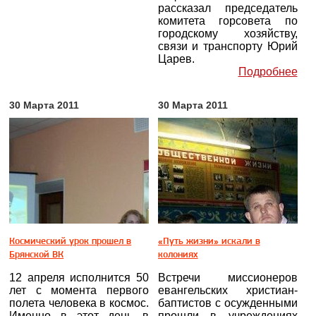
рассказал председатель
комитета горсовета по
городскому хозяйству,
связи и транспорту Юрий
Царев.
Подробнее
30 Марта 2011
30 Марта 2011
Космический урок прошел в
«Путь жизни» искали в
Брянской ВК
колониях
12 апреля исполнится 50
Встречи миссионеров
лет с момента первого
евангельских христиан-
полета человека в космос.
баптистов с осужденными
Именно в этот день в
прошли в учреждениях