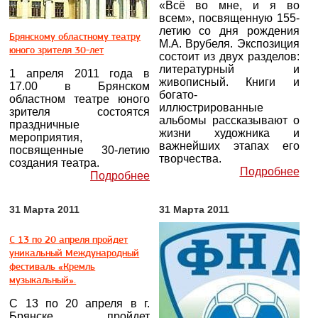
«Всё во мне, и я во
всем», посвященную 155-
летию со дня рождения
Брянскому областному театру
М.А. Врубеля. Экспозиция
юного зрителя 30-лет
состоит из двух разделов:
литературный и
1 апреля 2011 года в
живописный. Книги и
17.00 в Брянском
богато-
областном театре юного
иллюстрированные
зрителя состоятся
альбомы рассказывают о
праздничные
жизни художника и
мероприятия,
важнейших этапах его
посвященные 30-летию
творчества.
создания театра.
Подробнее
Подробнее
31 Марта 2011
31 Марта 2011
С 13 по 20 апреля пройдет
уникальный Международный
фестиваль «Кремль
музыкальный».
С 13 по 20 апреля в г.
Брянске пройдет