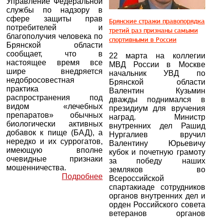
Управление Федеральной
службы по надзору в
сфере защиты прав
Брянские стражи правопорядка
потребителей и
третий раз признаны самыми
благополучия человека по
спортивными в России
Брянской области
сообщает, что в
22 марта на коллегии
настоящее время все
МВД России в Москве
шире внедряется
начальник УВД по
недобросовестная
Брянской области
практика
Валентин Кузьмин
распространения под
дважды поднимался в
видом «лечебных
президиум для вручения
препаратов» обычных
наград. Министр
биологически активных
внутренних дел Рашид
добавок к пище (БАД), а
Нургалиев вручил
нередко и их суррогатов,
Валентину Юрьевичу
имеющую вполне
кубок и почетную грамоту
очевидные признаки
за победу наших
мошенничества.
земляков во
Подробнее
Всероссийской
спартакиаде сотрудников
органов внутренних дел и
орден Российского совета
ветеранов органов