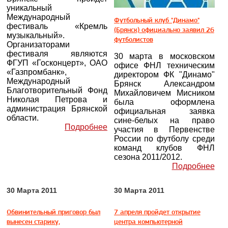
уникальный
Международный
Футбольный клуб "Динамо"
фестиваль «Кремль
(Брянск) официально заявил 26
музыкальный».
футболистов
Организаторами
фестиваля являются
30 марта в московском
ФГУП «Госконцерт», ОАО
офисе ФНЛ техническим
«Газпромбанк»,
директором ФК "Динамо"
Международный
Брянск Александром
Благотворительный Фонд
Михайловичем Мисником
Николая Петрова и
была оформлена
администрация Брянской
официальная заявка
области.
сине-белых на право
Подробнее
участия в Первенстве
России по футболу среди
команд клубов ФНЛ
сезона 2011/2012.
Подробнее
30 Марта 2011
30 Марта 2011
Обвинительный приговор был
7 апреля пройдет открытие
вынесен старику,
центра компьютерной