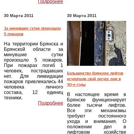
Подробнее
30 Марта 2011
30 Марта 2011
За минувшие сутки произошло
5 пожаров
На территории Брянска и
Брянской области за
минувшие сутки
произошло 5 пожаров.
При пожарах погиб 1
человек, пострадавших
Большинство брянских лифтов
нет. Для ликвидации
исчерпали свой ресурс еще в
пожаров привлекались 44
90-е годы
человека личного
состава, 12 единиц
В настоящее время в
техники.
Брянске функционирует
Подробнее
более тысячи лифтов.
Все эти механизмы
требуют постоянного
ухода и внимания. О
положении дел в
лифтовом хозяйстве