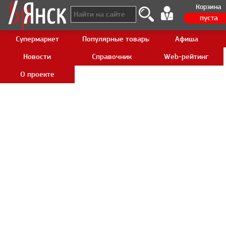
Корзина
пуста
Супермаркет
Популярные товары Aliexpress
Афиша
Новости
Справочник
Web-рейтинг
О проекте