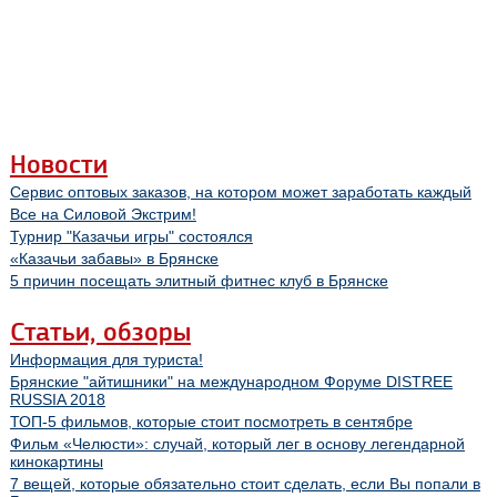
Новости
Сервис оптовых заказов, на котором может заработать каждый
Все на Силовой Экстрим!
Турнир "Казачьи игры" состоялся
«Казачьи забавы» в Брянске
5 причин посещать элитный фитнес клуб в Брянске
Статьи, обзоры
Информация для туриста!
Брянские "айтишники" на международном Форуме DISTREE
RUSSIA 2018
ТОП-5 фильмов, которые стоит посмотреть в сентябре
Фильм «Челюсти»: случай, который лег в основу легендарной
кинокартины
7 вещей, которые обязательно стоит сделать, если Вы попали в