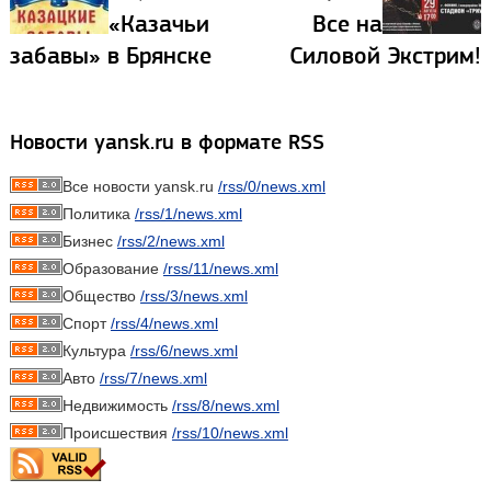
«Казачьи
Все на
забавы» в Брянске
Силовой Экстрим!
Новости yansk.ru в формате RSS
Все новости yansk.ru
/rss/0/news.xml
Политика
/rss/1/news.xml
Бизнес
/rss/2/news.xml
Образование
/rss/11/news.xml
Общество
/rss/3/news.xml
Спорт
/rss/4/news.xml
Культура
/rss/6/news.xml
Авто
/rss/7/news.xml
Недвижимость
/rss/8/news.xml
Происшествия
/rss/10/news.xml