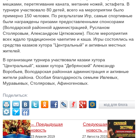
мешками, перетягивание каната, метание ножей, эстафета. В
турнире участвовало 80 детей, всего на мероприятии было
примерно 150 человек. По результатам Игр, самые спортивные
были награждены призами предоставленными спонсорами
(Володарской районной администрацией, Русланом
Столяровым, Александром Цятковским). После мероприятия
всех ждало традиционное чаепитие и каша. Игры состоялись на
средства казаков хутора "Центральный" и активных местных
жителей.
В организации турнира участвовали казаки хутора
"Центральный", казаки хутора "Дебрянский" Александр
Воробьев, Володарская районная администрация и активные
жители района. Особая благодарность семьям Ивлевых,
Муравьевых, Столяровых, Афиногеновых.
Поделиться:
код для блога
← Предыдущая
Следующая
новость
новость →
23 Апреля 2019
27 Августа 2019