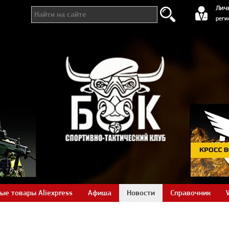
регистра
Лич
реги
ые товары Aliexpress
Афиша
Новости
Справочник