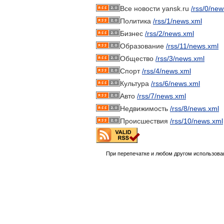
Все новости yansk.ru
/rss/0/new
Политика
/rss/1/news.xml
Бизнес
/rss/2/news.xml
Образование
/rss/11/news.xml
Общество
/rss/3/news.xml
Спорт
/rss/4/news.xml
Культура
/rss/6/news.xml
Авто
/rss/7/news.xml
Недвижимость
/rss/8/news.xml
Происшествия
/rss/10/news.xml
При перепечатке и любом другом использова