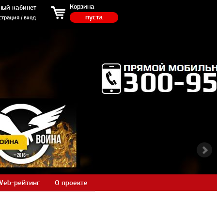
ция / вход
Корзина
ный кабинет
пуста
страция / вход
Web-рейтинг
О проекте