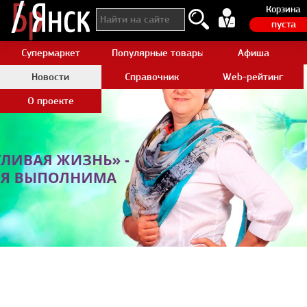
Корзина
пуста
Супермаркет
Популярные товары Aliexpress
Афиша
Новости
Справочник
Web-рейтинг
О проекте