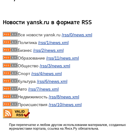
Новости yansk.ru в формате RSS
Все новости yansk.ru
/rss/0/news.xml
Политика
/rss/1/news.xml
Бизнес
/rss/2/news.xml
Образование
/rss/11/news.xml
Общество
/rss/3/news.xml
Спорт
/rss/4/news.xml
Культура
/rss/6/news.xml
Авто
/rss/7/news.xml
Недвижимость
/rss/8/news.xml
Происшествия
/rss/10/news.xml
При перепечатке и любом другом использовании материалов, созданных
журналистами портала, ссылка на Янск.Ру обязательна.