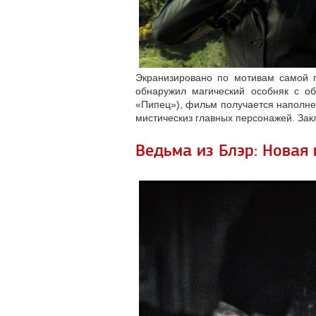
Экранизировано по мотивам самой 
обнаружил магический особняк с о
«Пипец»), фильм получается наполнен
мистическиз главных персонажей. Зак
Ведьма из Блэр: Новая 