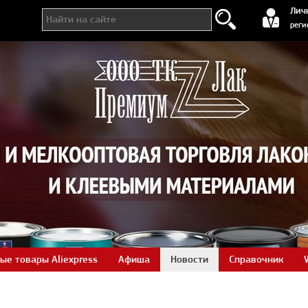
регистра
Лич
реги
ые товары Aliexpress
Афиша
Новости
Справочник