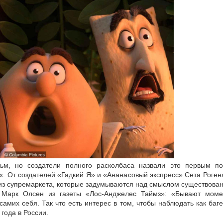
льм, но создатели полного расколбаса назвали это первым 
. От создателей «Гадкий Я» и «Ананасовый экспресс» Сета Роген
в из супремаркета, которые задумываются над смыслом существован
Марк Олсен из газеты «Лос-Анджелес Таймз»: «Бывают момен
мих себя. Так что есть интерес в том, чтобы наблюдать как баг
года в России.