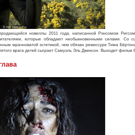
продающейся новеллы 2011 года, написанной Рэнсомом Ригсом.
битателями, которые обладают необыкновенными силами. Со 
ным мрачноватой эстетикой, чем обязан режиссуре Тима Бёртона 
лятого врага детей сыграет Самуэль Эль Джексон. Выходит фильм 6
глава