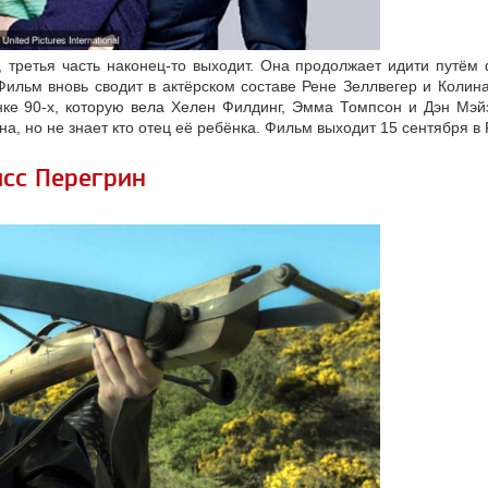
 третья часть наконец-то выходит. Она продолжает идити путё
Фильм вновь сводит в актёрском составе Рене Зеллвегер и Колина
нке 90-х, которую вела Хелен Филдинг, Эмма Томпсон и Дэн Мэйз
на, но не знает кто отец её ребёнка. Фильм выходит 15 сентября в 
сс Перегрин