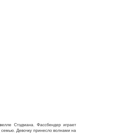
велле Стэдмана. Фассбендер играет
 семью. Девочку принесло волнами на