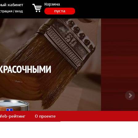
ция / вход
Корзина
ный кабинет
пуста
страция / вход
Web-рейтинг
О проекте