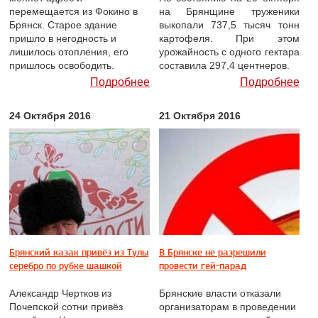
перемещается из Фокино в
на Брянщине труженики
Брянск. Старое здание
выкопали 737,5 тысяч тонн
пришло в негодность и
картофеля. При этом
лишилось отопления, его
урожайность с одного гектара
пришлось освободить.
составила 297,4 центнеров.
Подробнее
Подробнее
24 Октября 2016
21 Октября 2016
Брянский казак привёз из Тулы
В Брянске не разрешили
серебро по рубке шашкой
провести гей-парад
Александр Чертков из
Брянские власти отказали
Почепской сотни привёз
организаторам в проведении