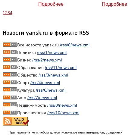
Подробнее
Подробнее
1
2
3
4
Новости yansk.ru в формате RSS
Все новости yansk.ru
/rss/0/news.xml
Политика
/rss/1/news.xml
Бизнес
/rss/2/news.xml
Образование
/rss/11/news.xml
Общество
/rss/3/news.xml
Спорт
/rss/4/news.xml
Культура
/rss/6/news.xml
Авто
/rss/7/news.xml
Недвижимость
/rss/8/news.xml
Происшествия
/rss/10/news.xml
При перепечатке и любом другом использовании материалов, созданных