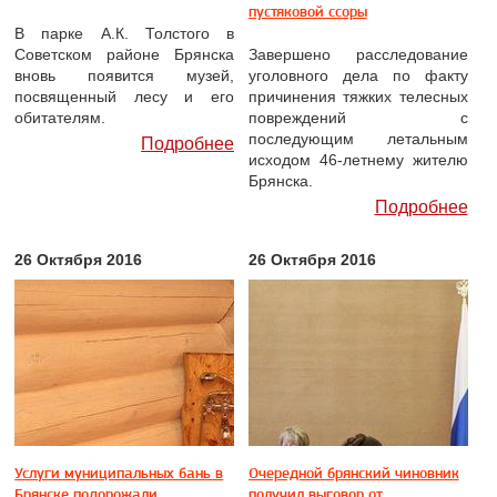
пустяковой ссоры
В парке А.К. Толстого в
Советском районе Брянска
Завершено расследование
вновь появится музей,
уголовного дела по факту
посвященный лесу и его
причинения тяжких телесных
обитателям.
повреждений с
последующим летальным
Подробнее
исходом 46-летнему жителю
Брянска.
Подробнее
26 Октября 2016
26 Октября 2016
Услуги муниципальных бань в
Очередной брянский чиновник
Брянске подорожали
получил выговор от