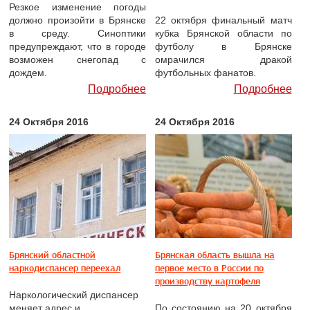
Резкое изменение погоды
должно произойти в Брянске
22 октября финальный матч
в среду. Синоптики
кубка Брянской области по
предупреждают, что в городе
футболу в Брянске
возможен снегопад с
омрачился дракой
дождем.
футбольных фанатов.
Подробнее
Подробнее
24 Октября 2016
24 Октября 2016
Брянский областной
Брянская область вышла на
наркодиспансер переехал
первое место в России по
производству картофеля
Наркологический диспансер
меняет адрес и
По состоянию на 20 октября