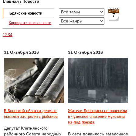
Главная
/ Новости
Брянские новости
7
Корпоративные новости
1
2
3
4
31 Октября 2016
31 Октября 2016
В Брянской области депутат
Жители Брянщины не поверили
пытался застрелить рыбаков
в чудесное спасение мужчины
из-под поезда
Депутат Клетнянского
районного Совета народных
В сети появилось загадочное