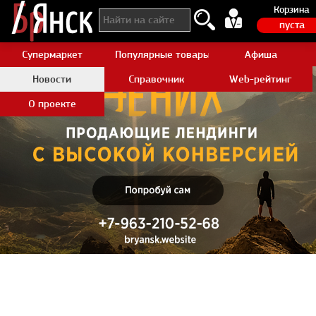
Корзина
пуста
Супермаркет
Популярные товары Aliexpress
Афиша
Новости
Справочник
Web-рейтинг
О проекте