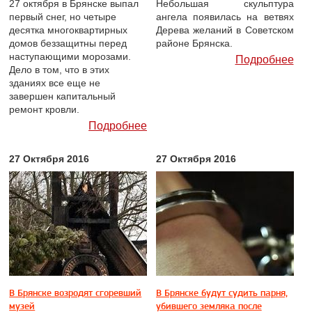
27 октября в Брянске выпал
Небольшая скульптура
первый снег, но четыре
ангела появилась на ветвях
десятка многоквартирных
Дерева желаний в Советском
домов беззащитны перед
районе Брянска.
наступающими морозами.
Подробнее
Дело в том, что в этих
зданиях все еще не
завершен капитальный
ремонт кровли.
Подробнее
27 Октября 2016
27 Октября 2016
В Брянске возродят сгоревший
В Брянске будут судить парня,
музей
убившего земляка после