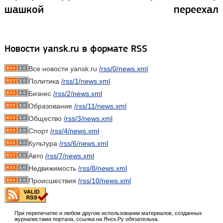
шашкой
переехал
Новости yansk.ru в формате RSS
Все новости yansk.ru
/rss/0/news.xml
Политика
/rss/1/news.xml
Бизнес
/rss/2/news.xml
Образование
/rss/11/news.xml
Общество
/rss/3/news.xml
Спорт
/rss/4/news.xml
Культура
/rss/6/news.xml
Авто
/rss/7/news.xml
Недвижимость
/rss/8/news.xml
Происшествия
/rss/10/news.xml
При перепечатке и любом другом использовании материалов, созданных
журналистами портала, ссылка на Янск.Ру обязательна.