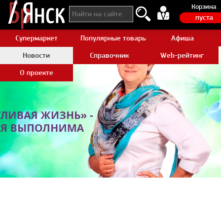
Корзина
пуста
Супермаркет
Популярные товары Aliexpress
Афиша
Новости
Справочник
Web-рейтинг
О проекте