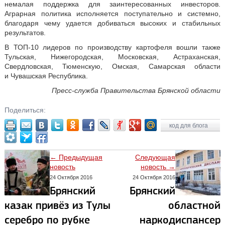
немалая поддержка для заинтересованных инвесторов.
Аграрная политика исполняется поступательно и системно,
благодаря чему удается добиваться высоких и стабильных
результатов.
В ТОП-10 лидеров по производству картофеля вошли также
Тульская, Нижегородская, Московская, Астраханская,
Свердловская, Тюменскую, Омская, Самарская области
и Чувашская Республика.
Пресс-служба Правительства Брянской области
Поделиться:
код для блога
← Предыдущая
Следующая
новость
новость →
24 Октября 2016
24 Октября 2016
Брянский
Брянский
казак привёз из Тулы
областной
серебро по рубке
наркодиспансер