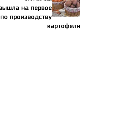
 вышла на первое
 по производству
картофеля