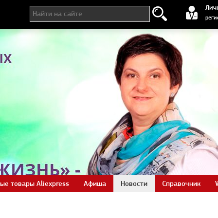
регистра
Лич
реги
ые товары Aliexpress
Афиша
Новости
Справочник