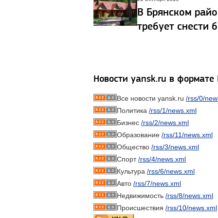
В Брянском райо
требует снести 
Новости yansk.ru в формате
Все новости yansk.ru
/rss/0/new
Политика
/rss/1/news.xml
Бизнес
/rss/2/news.xml
Образование
/rss/11/news.xml
Общество
/rss/3/news.xml
Спорт
/rss/4/news.xml
Культура
/rss/6/news.xml
Авто
/rss/7/news.xml
Недвижимость
/rss/8/news.xml
Происшествия
/rss/10/news.xml