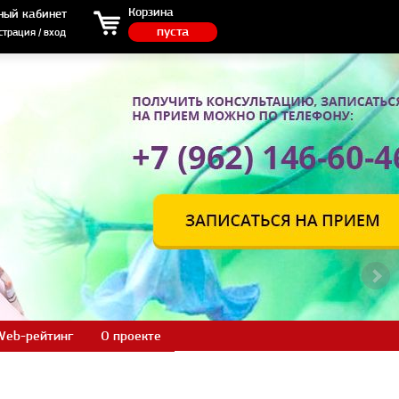
ция / вход
Корзина
ный кабинет
пуста
страция / вход
Web-рейтинг
О проекте