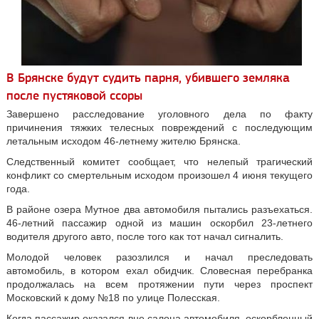
В Брянске будут судить парня, убившего земляка
после пустяковой ссоры
Завершено расследование уголовного дела по факту
причинения тяжких телесных повреждений с последующим
летальным исходом 46-летнему жителю Брянска.
Следственный комитет сообщает, что нелепый трагический
конфликт со смертельным исходом произошел 4 июня текущего
года.
В районе озера Мутное два автомобиля пытались разъехаться.
46-летний пассажир одной из машин оскорбил 23-летнего
водителя другого авто, после того как тот начал сигналить.
Молодой человек разозлился и начал преследовать
автомобиль, в котором ехал обидчик. Словесная перебранка
продолжалась на всем протяжении пути через проспект
Московский к дому №18 по улице Полесская.
Когда пассажир оказался вне салона автомобиля, оскорбленный