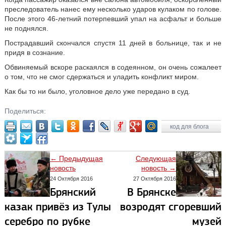
преследователь нанес ему несколько ударов кулаком по голове.
После этого 46-летний потерпевший упал на асфальт и больше
не поднялся.
Пострадавший скончался спустя 11 дней в больнице, так и не
придя в сознание.
Обвиняемый вскоре раскаялся в содеянном, он очень сожалеет
о том, что не смог сдержаться и уладить конфликт миром.
Как бы то ни было, уголовное дело уже передано в суд.
Поделиться:
код для блога
← Предыдущая
Следующая
новость
новость →
24 Октября 2016
27 Октября 2016
Брянский
В Брянске
казак привёз из Тулы
возродят сгоревший
серебро по рубке
музей