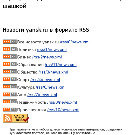
шашкой
Новости yansk.ru в формате RSS
Все новости yansk.ru
/rss/0/news.xml
Политика
/rss/1/news.xml
Бизнес
/rss/2/news.xml
Образование
/rss/11/news.xml
Общество
/rss/3/news.xml
Спорт
/rss/4/news.xml
Культура
/rss/6/news.xml
Авто
/rss/7/news.xml
Недвижимость
/rss/8/news.xml
Происшествия
/rss/10/news.xml
При перепечатке и любом другом использовании материалов, созданных
журналистами портала, ссылка на Янск.Ру обязательна.