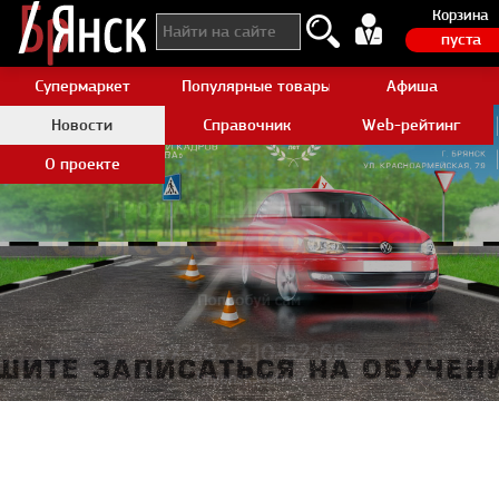
Корзина
пуста
Супермаркет
Популярные товары Aliexpress
Афиша
Новости
Справочник
Web-рейтинг
О проекте