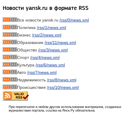
Новости yansk.ru в формате RSS
Все новости yansk.ru
/rss/0/news.xml
Политика
/rss/1/news.xml
Бизнес
/rss/2/news.xml
Образование
/rss/11/news.xml
Общество
/rss/3/news.xml
Спорт
/rss/4/news.xml
Культура
/rss/6/news.xml
Авто
/rss/7/news.xml
Недвижимость
/rss/8/news.xml
Происшествия
/rss/10/news.xml
При перепечатке и любом другом использовании материалов, созданных
журналистами портала, ссылка на Янск.Ру обязательна.