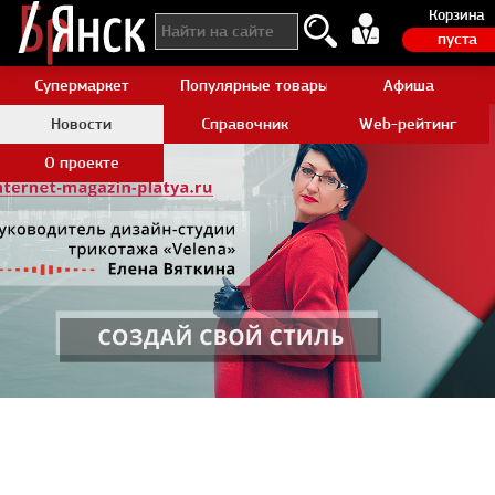
Корзина
пуста
Супермаркет
Популярные товары Aliexpress
Афиша
Новости
Справочник
Web-рейтинг
О проекте