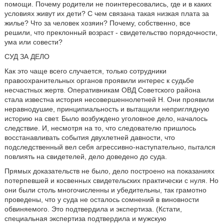
помощи. Почему родители не поинтересовались, где и в каких
условиях живут их дети? С чем связана такая низкая плата за
жилье? Что за человек хозяин? Почему, собственно, все
решили, что преклонный возраст - свидетельство порядочности,
ума или совести?
СУД ЗА ДЕЛО
Как это чаще всего случается, только сотрудники
правоохранительных органов проявили интерес к судьбе
несчастных жертв. Оперативникам ОВД Советского района
стала известна история несовершеннолетней Н. Они проявили
неравнодушие, принципиальность и вытащили неприглядную
историю на свет. Было возбуждено уголовное дело, началось
следствие. И, несмотря на то, что следователю пришлось
восстанавливать события двухлетней давности, что
подследственный вел себя агрессивно-наступательно, пытался
повлиять на свидетелей, дело доведено до суда.
Прямых доказательств не было, дело построено на показаниях
потерпевшей и косвенных свидетельских практически с нуля. Но
они были столь многочисленны и убедительны, так грамотно
проведены, что у суда не осталось сомнений в виновности
обвиняемого. Это подтвердила и экспертиза. (Кстати,
специальная экспертиза подтвердила и мужскую