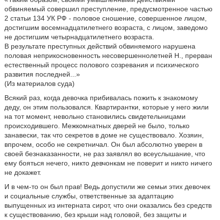
обвиняемый совершил преступление, предусмотренное частью
2 статьи 134 УК РФ - половое сношение, совершенное лицом,
достигшим восемнадцатилетнего возраста, с лицом, заведомо
не достигшим четырнадцатилетнего возраста.
В результате преступных действий обвиняемого нарушена
половая неприкосновенность несовершеннолетней Н., прерван
естественный процесс полового созревания и психического
развития последней...»
(Из материалов суда)
Всякий раз, когда девочка прибивалась пожить к знакомому
деду, он этим пользовался. Квартирантки, которые у него жили
на тот момент, невольно становились свидетельницами
происходившего. Межкомнатных дверей не было, только
занавески, так что секретов в доме не существовало. Хозяин,
впрочем, особо не секретничал. Он был абсолютно уверен в
своей безнаказанности, не раз заявлял во всеуслышание, что
ему бояться нечего, никто девчонкам не поверит и никто ничего
не докажет.
И в чем-то он был прав! Ведь допустили же семьи этих девочек
и социальные службы, ответственные за адаптацию
выпущенных из интерната сирот, что они оказались без средств
к существованию, без крыши над головой, без защиты и