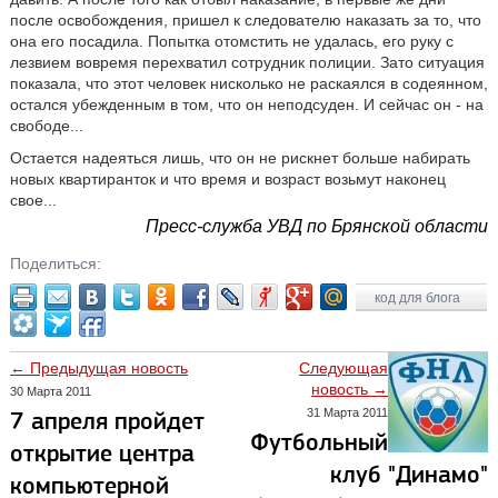
после освобождения, пришел к следователю наказать за то, что
она его посадила. Попытка отомстить не удалась, его руку с
лезвием вовремя перехватил сотрудник полиции. Зато ситуация
показала, что этот человек нисколько не раскаялся в содеянном,
остался убежденным в том, что он неподсуден. И сейчас он - на
свободе...
Остается надеяться лишь, что он не рискнет больше набирать
новых квартиранток и что время и возраст возьмут наконец
свое...
Пресс-служба УВД по Брянской области
Поделиться:
код для блога
← Предыдущая новость
Следующая
новость →
30 Марта 2011
31 Марта 2011
7 апреля пройдет
Футбольный
открытие центра
клуб "Динамо"
компьютерной