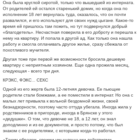
Она была круглой сиротой, только что вышедшей из интерната.
От родителей ей остался старенький домик, но когда она по
исполнении 18 лет вернулась туда, оказалось, что он почти
развалился, и его используют для своих нужд цыгане. Какое-то
время ей пришлось там пожить, но тут подвернулся добрый
«благодетель». Несчастная поверила в его доброту и перешла к
нему на квартиру. И попала в другой ад. Как только она нашла
работу и смогла оплачивать другое жилье, сразу сбежала от
похотливого мучителя.
Другая тоже при первой же возможности бросила дешевую
квартиру с неприятным хозяином. Еще одна прожила месяц,
следующая - всего три дня.
КРЭКС, ФЭКС... СЕКС
Одной из его жертв была 12-летняя девочка. Ее пьющие
родители стали бомжами, а ее поместили в интернат. Но она с
малых лет привыкла к вольной бездомной жизни, своей
безнадзорности, поэтому часто оттуда убегала. Иногда жила у
родственников в пригороде, иногда в Брянске у этого
«дедушки». О том, что девочке не 18, а 12 лет, он знал
доподлинно и из ее документов, и просто потому, что был
знаком с ее родителями, с которыми когда-то работал.
«Таким образом, своими умышленными действиями