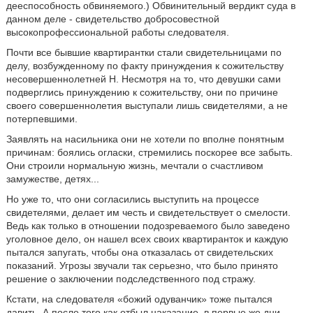
дееспособность обвиняемого.) Обвинительный вердикт суда в
данном деле - свидетельство добросовестной
высокопрофессиональной работы следователя.
Почти все бывшие квартирантки стали свидетельницами по
делу, возбужденному по факту принуждения к сожительству
несовершеннолетней Н. Несмотря на то, что девушки сами
подверглись принуждению к сожительству, они по причине
своего совершеннолетия выступали лишь свидетелями, а не
потерпевшими.
Заявлять на насильника они не хотели по вполне понятным
причинам: боялись огласки, стремились поскорее все забыть.
Они строили нормальную жизнь, мечтали о счастливом
замужестве, детях...
Но уже то, что они согласились выступить на процессе
свидетелями, делает им честь и свидетельствует о смелости.
Ведь как только в отношении подозреваемого было заведено
уголовное дело, он нашел всех своих квартиранток и каждую
пытался запугать, чтобы она отказалась от свидетельских
показаний. Угрозы звучали так серьезно, что было принято
решение о заключении подследственного под стражу.
Кстати, на следователя «божий одуванчик» тоже пытался
давить. А после того как отбыл наказание, в первые же дни