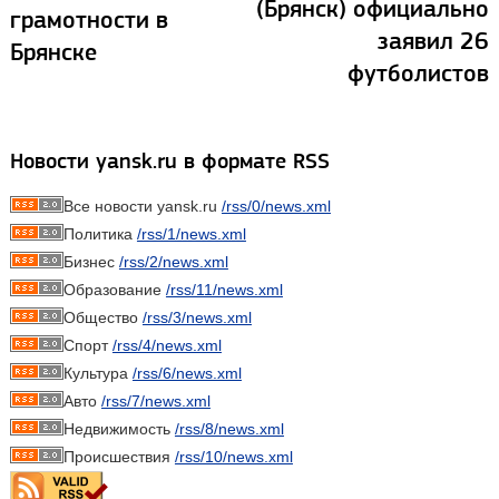
(Брянск) официально
грамотности в
заявил 26
Брянске
футболистов
Новости yansk.ru в формате RSS
Все новости yansk.ru
/rss/0/news.xml
Политика
/rss/1/news.xml
Бизнес
/rss/2/news.xml
Образование
/rss/11/news.xml
Общество
/rss/3/news.xml
Спорт
/rss/4/news.xml
Культура
/rss/6/news.xml
Авто
/rss/7/news.xml
Недвижимость
/rss/8/news.xml
Происшествия
/rss/10/news.xml