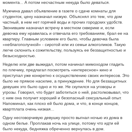
момента... А потом несчастным некуда было деваться.
Мужчина давал объявление в газете о сдаче комнаты для
студенток, цену назначал низкую. Объяснял это тем, что дом
частный, в нем нет горячей воды и прочих городских удобств.
Звонившим назначал встречу в местном скверике и, если
девочка ему нравилась и отвечала его требованиям, брал ее на
квартиру. Главным условием его было, чтобы девочка была
«неблагополучной» - сиротой или из семьи алкоголиков. Такую
легче склонить к сожительству, пользуясь ее беззащитностью и
безысходностью.
Неделю или две выжидал, потом начинал мимоходом гладить
по плечику, предлагал посмотреть «интересное» кино и
приступал уже конкретно к осуществлению своих интересов. Это
было не прямое насилие, а принуждение. Но для беззащитных
девушек это было одно и то же. Не скупился на уговоры и
угрозы. Говорил, что будет заботиться о ней, растолковывал, что
с ним она получит хороший и безопасный сексуальный опыт.
Напоминал, как плохо ей было дома, и что, в конце концов,
квартплата очень низкая...
Одну несговорчивую девушку просто выгнал ночью из дома в
одном белье. Проплакав ночь на улице, потому что идти ей
было некуда, бедняжка обреченно вернулась в дом.