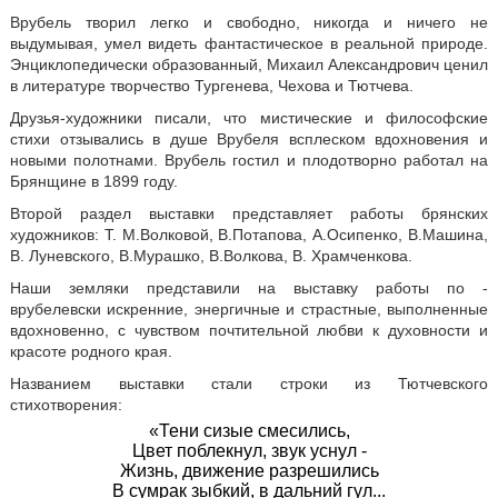
Врубель творил легко и свободно, никогда и ничего не
выдумывая, умел видеть фантастическое в реальной природе.
Энциклопедически образованный, Михаил Александрович ценил
в литературе творчество Тургенева, Чехова и Тютчева.
Друзья-художники писали, что мистические и философские
стихи отзывались в душе Врубеля всплеском вдохновения и
новыми полотнами. Врубель гостил и плодотворно работал на
Брянщине в 1899 году.
Второй раздел выставки представляет работы брянских
художников: Т. М.Волковой, В.Потапова, А.Осипенко, В.Машина,
В. Луневского, В.Мурашко, В.Волкова, В. Храмченкова.
Наши земляки представили на выставку работы по -
врубелевски искренние, энергичные и страстные, выполненные
вдохновенно, с чувством почтительной любви к духовности и
красоте родного края.
Названием выставки стали строки из Тютчевского
стихотворения:
«Тени сизые смесились,
Цвет поблекнул, звук уснул -
Жизнь, движение разрешились
В сумрак зыбкий, в дальний гул...