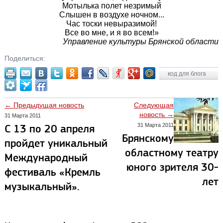
Мотылька полет незримый
Слышен в воздухе ночном...
Час тоски невыразимой!
Все во мне, и я во всем!»
Управление культуры Брянской области
Поделиться:
код для блога
← Предыдущая новость
Следующая
новость →
31 Марта 2011
31 Марта 2011
С 13 по 20 апреля
Брянскому
пройдет уникальный
областному театру
Международный
юного зрителя 30-
фестиваль «Кремль
лет
музыкальный».