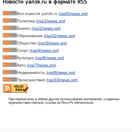
Новости yansk.ru в формате RSS
Все новости yansk.ru
/rss/0/news.xml
Политика
/rss/1/news.xml
Бизнес
/rss/2/news.xml
Образование
/rss/11/news.xml
Общество
/rss/3/news.xml
Спорт
/rss/4/news.xml
Культура
/rss/6/news.xml
Авто
/rss/7/news.xml
Недвижимость
/rss/8/news.xml
Происшествия
/rss/10/news.xml
При перепечатке и любом другом использовании материалов, созданных
журналистами портала, ссылка на Янск.Ру обязательна.