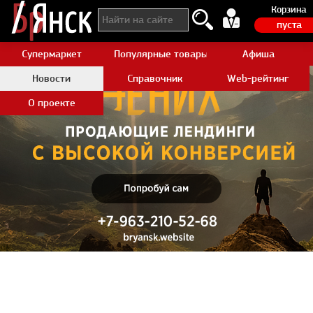
Корзина
пуста
Супермаркет
Популярные товары Aliexpress
Афиша
Новости
Справочник
Web-рейтинг
О проекте