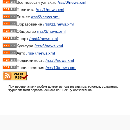
Все новости yansk.ru
/rss/0/news.xml
Политика
/rss/1/news.xml
Бизнес
/rss/2/news.xml
Образование
/rss/11/news.xml
Общество
/rss/3/news.xml
Спорт
/rss/4/news.xml
Культура
/rss/6/news.xml
Авто
/rss/7/news.xml
Недвижимость
/rss/8/news.xml
Происшествия
/rss/10/news.xml
При перепечатке и любом другом использовании материалов, созданных
журналистами портала, ссылка на Янск.Ру обязательна.