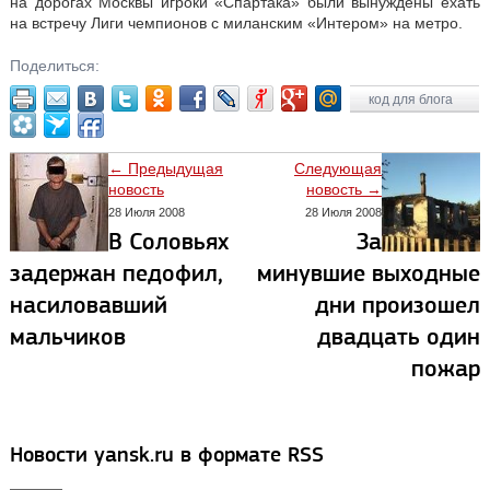
на дорогах Москвы игроки «Спартака» были вынуждены ехать
на встречу Лиги чемпионов с миланским «Интером» на метро.
Поделиться:
код для блога
← Предыдущая
Следующая
новость
новость →
28 Июля 2008
28 Июля 2008
В Соловьях
За
задержан педофил,
минувшие выходные
насиловавший
дни произошел
мальчиков
двадцать один
пожар
Новости yansk.ru в формате RSS