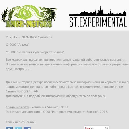
© 2012 – 2026 Янск / yansk.ru
© ООО "Альма"
© ООО "Интернет супермаркет Брянск"
Все материалы на сайте являются интеллектуальной собственностью компаний.
Полное или частичное использование информации возможно только с разрешени
администрации.
Данный интернет-ресурс носит исключительно информационный характер и ни п
каких условиях не является публичной офертой, определяемой положениями
Статьи 437 (2) ГК РФ.
Для получения подробной информации обращайтесь по телефону.
Создание сайта
– компания "Альма", 2012
Развитие направления – ООО "Интернет супермаркет Брянск", 2016
Yansk.ru в соцсетях: