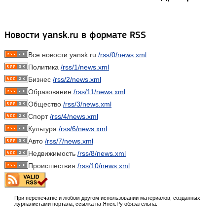
Новости yansk.ru в формате RSS
Все новости yansk.ru
/rss/0/news.xml
Политика
/rss/1/news.xml
Бизнес
/rss/2/news.xml
Образование
/rss/11/news.xml
Общество
/rss/3/news.xml
Спорт
/rss/4/news.xml
Культура
/rss/6/news.xml
Авто
/rss/7/news.xml
Недвижимость
/rss/8/news.xml
Происшествия
/rss/10/news.xml
При перепечатке и любом другом использовании материалов, созданных
журналистами портала, ссылка на Янск.Ру обязательна.