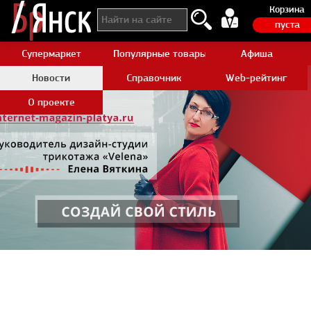
Корзина
пуста
Супермаркет
Популярные товары Aliexpress
Афиша
Новости
Справочник
Web-рейтинг
О проекте