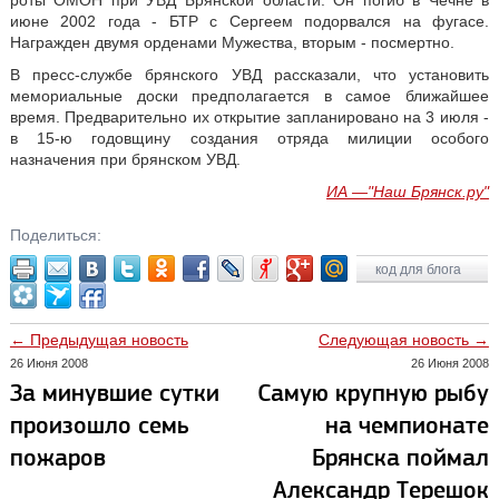
роты ОМОН при УВД Брянской области. Он погиб в Чечне в
июне 2002 года - БТР с Сергеем подорвался на фугасе.
Награжден двумя орденами Мужества, вторым - посмертно.
В пресс-службе брянского УВД рассказали, что установить
мемориальные доски предполагается в самое ближайшее
время. Предварительно их открытие запланировано на 3 июля -
в 15-ю годовщину создания отряда милиции особого
назначения при брянском УВД.
ИА —"Наш Брянск.ру"
Поделиться:
код для блога
← Предыдущая новость
Следующая новость →
26 Июня 2008
26 Июня 2008
За минувшие сутки
Самую крупную рыбу
произошло семь
на чемпионате
пожаров
Брянска поймал
Александр Терешок