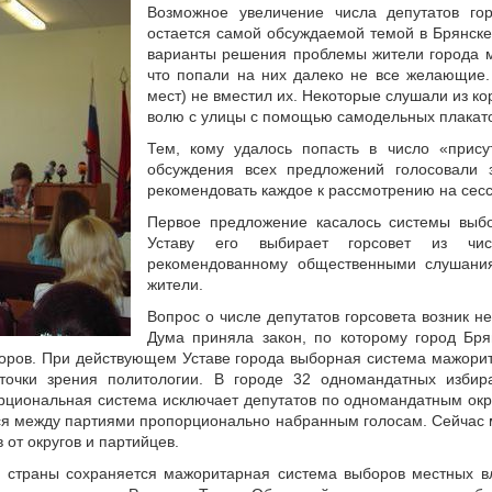
Возможное увеличение числа депутатов го
остается самой обсуждаемой темой в Брянске
варианты решения проблемы жители города м
что попали на них далеко не все желающие.
мест) не вместил их. Некоторые слушали из ко
волю с улицы с помощью самодельных плакато
Тем, кому удалось попасть в число «прису
обсуждения всех предложений голосовали 
рекомендовать каждое к рассмотрению на сесси
Первое предложение касалось системы выб
Уставу его выбирает горсовет из чис
рекомендованному общественными слушания
жители.
Вопрос о числе депутатов горсовета возник н
Дума приняла закон, по которому город Бр
оров. При действующем Уставе города выборная система мажори
точки зрения политологии. В городе 32 одномандатных избир
орциональная система исключает депутатов по одномандатным окру
тся между партиями пропорционально набранным голосам. Сейчас
 от округов и партийцев.
 страны сохраняется мажоритарная система выборов местных 