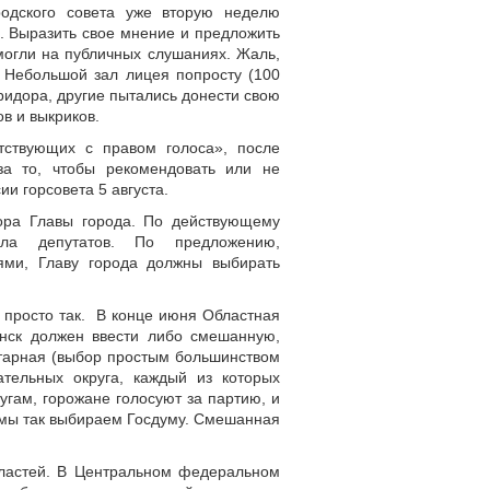
родского совета уже вторую неделю
. Выразить свое мнение и предложить
огли на публичных слушаниях. Жаль,
 Небольшой зал лицея попросту (100
ридора, другие пытались донести свою
в и выкриков.
тствующих с правом голоса», после
за то, чтобы рекомендовать или не
и горсовета 5 августа.
ора Главы города. По действующему
ла депутатов. По предложению,
ми, Главу города должны выбирать
е просто так. В конце июня Областная
янск должен ввести либо смешанную,
тарная (выбор простым большинством
ательных округа, каждый из которых
гам, горожане голосуют за партию, и
 мы так выбираем Госдуму. Смешанная
властей. В Центральном федеральном