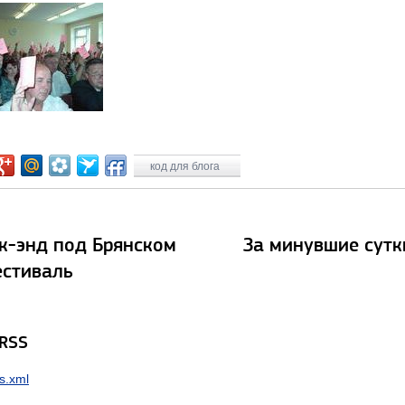
код для блога
к-энд под Брянском
За минувшие сутк
естиваль
 RSS
s.xml