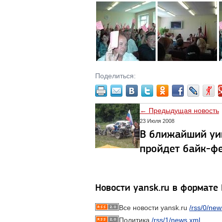
Поделиться:
← Предыдущая новость
23 Июля 2008
В ближайший уи
пройдет байк-ф
Новости yansk.ru в формате
Все новости yansk.ru
/rss/0/new
Политика
/rss/1/news.xml