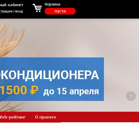
ция / вход
Корзина
ный кабинет
пуста
страция / вход
Web-рейтинг
О проекте