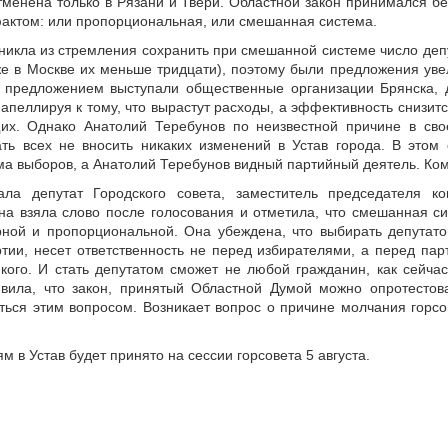
отменена только в Рязани и Твери. Областной закон принимался б
фактом: или пропорциональная, или смешанная система.
зникла из стремления сохранить при смешанной системе число деп
е в Москве их меньше тридцати), поэтому были предложения увел
 предложением выступали общественные организации Брянска, д
 апеллируя к тому, что вырастут расходы, а эффективность снизи
их. Однако Анатолий Теребунов по неизвестной причине в св
ь всех не вносить никаких изменений в Устав города. В этом 
ма выборов, а Анатолий Теребунов видный партийный деятель. Ком
ала депутат Городского совета, заместитель председателя 
а взяла слово после голосования и отметила, что смешанная си
ной и пропорциональной. Она убеждена, что выбирать депутатов
тии, несет ответственность не перед избирателями, а перед пар
кого. И стать депутатом сможет не любой гражданин, как сейчас,
вила, что закон, принятый Областной Думой можно опротестов
аться этим вопросом. Возникает вопрос о причине молчания горсо
 в Устав будет принято на сессии горсовета 5 августа.