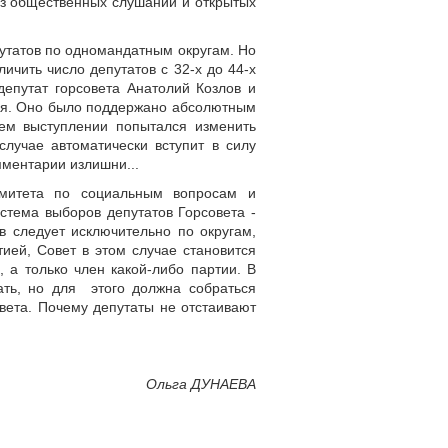
ез общественных слушаний и открытых
утатов по одномандатным округам. Но
ичить число депутатов с 32-х до 44-х
епутат горсовета Анатолий Козлов и
тся. Оно было поддержано абсолютным
оем выступлении попытался изменить
случае автоматически вступит в силу
ментарии излишни...
комитета по социальным вопросам и
стема выборов депутатов Горсовета -
 следует исключительно по округам,
тией, Совет в этом случае становится
 а только член какой-либо партии. В
ать, но для этого должна собраться
вета. Почему депутаты не отстаивают
Ольга ДУНАЕВА