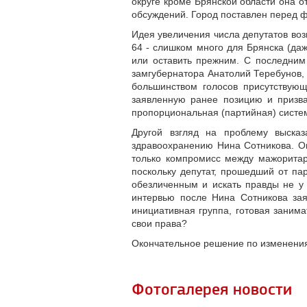
округе кроме Брянской области она 
обсуждений. Город поставлен перед 
Идея увеличения числа депутатов во
64 - слишком много для Брянска (даж
или оставить прежним. С последним
замгубернатора Анатолий Теребунов,
большинством голосов присутствующ
заявленную ранее позицию и призват
пропорциональная (партийная) систе
Другой взгляд на проблему высказ
здравоохранению Нина Сотникова. Он
только компромисс между мажоритар
поскольку депутат, прошедший от пар
обезличенным и искать правды не у 
интервью после Нина Сотникова зая
инициативная группа, готовая заним
свои права?
Окончательное решение по изменениям
Фотогалерея новости