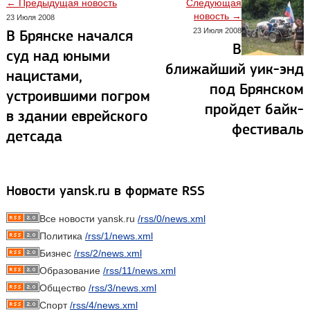
← Предыдущая новость
Следующая
новость →
23 Июля 2008
23 Июля 2008
В Брянске начался
В
суд над юными
ближайший уик-энд
нацистами,
под Брянском
устроившими погром
пройдет байк-
в здании еврейского
фестиваль
детсада
Новости yansk.ru в формате RSS
Все новости yansk.ru
/rss/0/news.xml
Политика
/rss/1/news.xml
Бизнес
/rss/2/news.xml
Образование
/rss/11/news.xml
Общество
/rss/3/news.xml
Спорт
/rss/4/news.xml