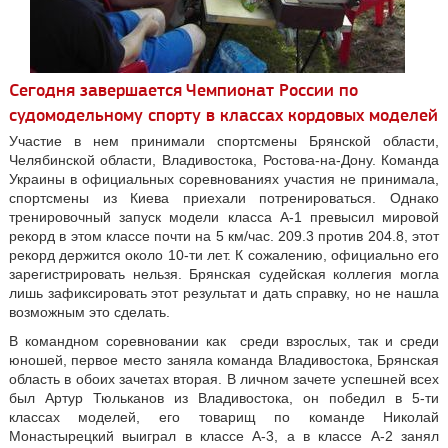
Сегодня завершается Чемпионат России по
судомодельному спорту в классах кордовых моделей
Участие в нем принимали спортсмены Брянской области,
Челябинской области, Владивостока, Ростова-на-Дону. Команда
Украины в официальных соревнованиях участия не принимала,
спортсмены из Киева приехали потренироваться. Однако
тренировочный запуск модели класса А-1 превысил мировой
рекорд в этом классе почти на 5 км/час. 209.3 против 204.8, этот
рекорд держится около 10-ти лет. К сожалению, официально его
зарегистрировать нельзя. Брянская судейская коллегия могла
лишь зафиксировать этот результат и дать справку, но не нашла
возможным это сделать.
В командном соревновании как среди взрослых, так и среди
юношей, первое место заняла команда Владивостока, Брянская
область в обоих зачетах вторая. В личном зачете успешней всех
был Артур Тюльканов из Владивостока, он победил в 5-ти
классах моделей, его товарищ по команде Николай
Монастырецкий выиграл в классе А-3, а в классе А-2 занял