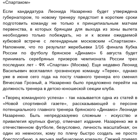
«Спартаком»
Если кандидатура Леонида Назаренко будет утверждена
губернатором, то новому тренеру предстоит в короткие сроки
подготовить команду не только к принципиальным матчам
первенства, в которых брянцам для выхода из зоны вылета
необходимо только побеждать, но и к всеми ожидаемой
кубковой встрече с легендарным московским «Спартаком».
Напомним, что по результат жеребьевки 1/16 финала Кубка
России по футболу брянское «Динамо» 6 августа будет
принимать серебряных призеров чемпионата России трех
последних лет - ФК «Спартак» (Москва). Еще недавно Леонид
Васильевич возглавлял грозненскую команду «Терек», однако
уже в июне сего года на посту главного тренера его сменил
Вячеслав Грозный, а Назаренко было предложено перейти на
должность тренера в детско-юношеской секции клуба.
«Творец командного успеха» - так называется одна из статей в
«Новой спортивной газете», рассказывающей о персоне
потенциального главного тренера брянского «Динамо» Леониде
Назаренко. Быть непредсказуемо сложным - искусство и
привилегия крупных фигур, отмечает издание. Назаренко же в
отечественном футболе, безусловно, личность масштабная; он
один из немногих, кому по плечу быстро создать не просто
боеспособную, а весьма амбициозную команду. Свежий пример