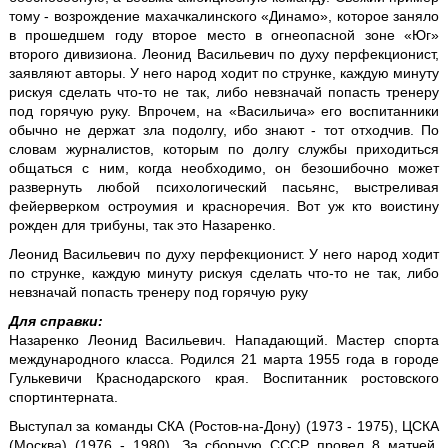
тому - возрождение махачкалинского «Динамо», которое заняло
в прошедшем году второе место в огнеопасной зоне «Юг»
второго дивизиона. Леонид Васильевич по духу перфекционист,
заявляют авторы. У него народ ходит по струнке, каждую минуту
рискуя сделать что-то не так, либо невзначай попасть тренеру
под горячую руку. Впрочем, на «Васильича» его воспитанники
обычно не держат зла подолгу, ибо знают - тот отходчив. По
словам журналистов, которым по долгу службы приходиться
общаться с ним, когда необходимо, он безошибочно может
развернуть любой психологический пасьянс, выстреливая
фейерверком остроумия и красноречия. Вот уж кто воистину
рожден для трибуны, так это Назаренко.
Леонид Васильевич по духу перфекционист. У него народ ходит
по струнке, каждую минуту рискуя сделать что-то не так, либо
невзначай попасть тренеру под горячую руку
Для справки:
Назаренко Леонид Васильевич. Нападающий. Мастер спорта
международного класса. Родился 21 марта 1955 года в городе
Гулькевичи Краснодарского края. Воспитанник ростовского
спортинтерната.
Выступал за команды СКА (Ростов-на-Дону) (1973 - 1975), ЦСКА
(Москва) (1976 - 1980). За сборную СССР провел 8 матчей,