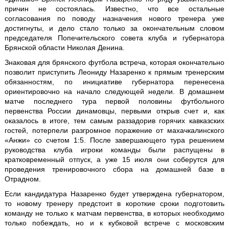
причин не состоялась. Известно, что все остальные
согласования по поводу назначения нового тренера уже
достигнуты, и дело стало только за окончательным словом
председателя Попечительского совета клуба и губернатора
Брянской области Николая Денина.
Знаковая для брянского футбола встреча, которая окончательно
позволит приступить Леониду Назаренко к прямым тренерским
обязанностям, по инициативе губернатора перенесена
ориентировочно на начало следующей недели. В домашнем
матче последнего тура первой половины футбольного
первенства России динамовцы, первыми открыв счет и, как
оказалось в итоге, тем самым раззадорив горячих кавказских
гостей, потерпели разгромное поражение от махачкалинского
«Анжи» со счетом 1:5. После завершающего тура решением
руководства клуба игроки команды были распущены в
кратковременный отпуск, а уже 15 июля они соберутся для
проведения тренировочного сбора на домашней базе в
Отрадном.
Если кандидатура Назаренко будет утверждена губернатором,
то новому тренеру предстоит в короткие сроки подготовить
команду не только к матчам первенства, в которых необходимо
только побеждать, но и к кубковой встрече с московским