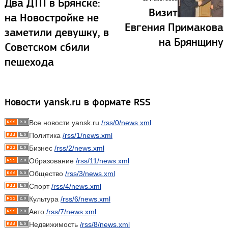
Два ДТП в Брянске:
Визит
на Новостройке не
Евгения Примакова
заметили девушку, в
на Брянщину
Советском сбили
пешехода
Новости yansk.ru в формате RSS
Все новости yansk.ru
/rss/0/news.xml
Политика
/rss/1/news.xml
Бизнес
/rss/2/news.xml
Образование
/rss/11/news.xml
Общество
/rss/3/news.xml
Спорт
/rss/4/news.xml
Культура
/rss/6/news.xml
Авто
/rss/7/news.xml
Недвижимость
/rss/8/news.xml