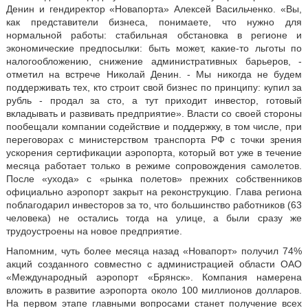
Денин и гендиректор «Новапорта» Алексей Васильченко. «Вы,
как представители бизнеса, понимаете, что нужно для
нормальной работы: стабильная обстановка в регионе и
экономические предпосылки: быть может, какие-то льготы по
налогообложению, снижение административных барьеров, -
отметил на встрече Николай Денин. - Мы никогда не будем
поддерживать тех, кто строит свой бизнес по принципу: купил за
рубль - продал за сто, а тут приходит инвестор, готовый
вкладывать и развивать предприятие». Власти со своей стороны
пообещали компании содействие и поддержку, в том числе, при
переговорах с министерством транспорта РФ с точки зрения
ускорения сертификации аэропорта, который вот уже в течение
месяца работает только в режиме сопровождения самолетов.
После «ухода» с «рынка полетов» прежних собственников
официально аэропорт закрыт на реконструкцию. Глава региона
поблагодарил инвесторов за то, что большинство работников (63
человека) не остались тогда на улице, а были сразу же
трудоустроены на новое предприятие.
Напомним, чуть более месяца назад «Новапорт» получил 74%
акций созданного совместно с администрацией области ОАО
«Международный аэропорт «Брянск». Компания намерена
вложить в развитие аэропорта около 100 миллионов долларов.
На первом этапе главными вопросами станет получение всех