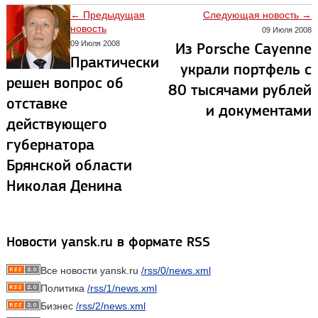
← Предыдущая
Следующая новость →
новость
09 Июля 2008
09 Июля 2008
Из Porsche Cayenne
Практически
украли портфель с
решен вопрос об
80 тысячами рублей
отставке
и документами
действующего
губернатора
Брянской области
Николая Денина
Новости yansk.ru в формате RSS
Все новости yansk.ru
/rss/0/news.xml
Политика
/rss/1/news.xml
Бизнес
/rss/2/news.xml