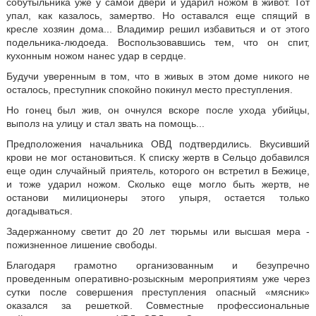
собутыльника уже у самой двери и ударил ножом в живот. Тот
упал, как казалось, замертво. Но оставался еще спящий в
кресле хозяин дома... Владимир решил избавиться и от этого
подельника-людоеда. Воспользовавшись тем, что он спит,
кухонным ножом нанес удар в сердце.
Будучи уверенным в том, что в живых в этом доме никого не
осталось, преступник спокойно покинул место преступления.
Но гонец был жив, он очнулся вскоре после ухода убийцы,
выполз на улицу и стал звать на помощь...
Предположения начальника ОВД подтвердились. Вкусивший
крови не мог остановиться. К списку жертв в Сельцо добавился
еще один случайный приятель, которого он встретил в Бежице,
и тоже ударил ножом. Сколько еще могло быть жертв, не
останови милиционеры этого упыря, остается только
догадываться.
Задержанному светит до 20 лет тюрьмы или высшая мера -
пожизненное лишение свободы.
Благодаря грамотно организованным и безупречно
проведенным оперативно-розыскным мероприятиям уже через
сутки после совершения преступления опасный «мясник»
оказался за решеткой. Совместные профессиональные