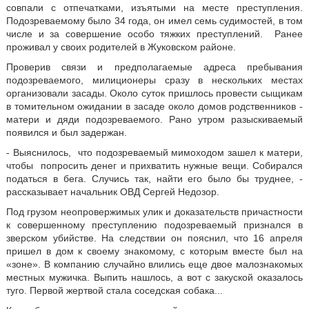
совпали с отпечатками, изъятыми на месте преступления.
Подозреваемому было 34 года, он имел семь судимостей, в том
числе и за совершение особо тяжких преступлений. Ранее
проживал у своих родителей в Жуковском районе.
Проверив связи и предполагаемые адреса пребывания
подозреваемого, милиционеры сразу в нескольких местах
организовали засады. Около суток пришлось провести сыщикам
в томительном ожидании в засаде около домов родственников -
матери и дяди подозреваемого. Рано утром разыскиваемый
появился и был задержан.
- Выяснилось, что подозреваемый мимоходом зашел к матери,
чтобы попросить денег и прихватить нужные вещи. Собирался
податься в бега. Случись так, найти его было бы труднее, -
рассказывает начальник ОВД Сергей Недозор.
Под грузом неопровержимых улик и доказательств причастности
к совершенному преступлению подозреваемый признался в
зверском убийстве. На следствии он пояснил, что 16 апреля
пришел в дом к своему знакомому, с которым вместе был на
«зоне». В компанию случайно влились еще двое малознакомых
местных мужичка. Выпить нашлось, а вот с закуской оказалось
туго. Первой жертвой стала соседская собака...