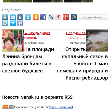
Поделиться:
код для блога
← Предыдущая
Следующая
новость
новость →
30 Апреля 2008
01 Мая 2008
На площади
Открыть
Ленина брянцам
купальный сезон в
раздавали билеты в
Брянске 1 мая
светлое будущее
помешали природа и
Роспотребнадзор
Новости yansk.ru в формате RSS
Все новости yansk.ru
/rss/0/news.xml