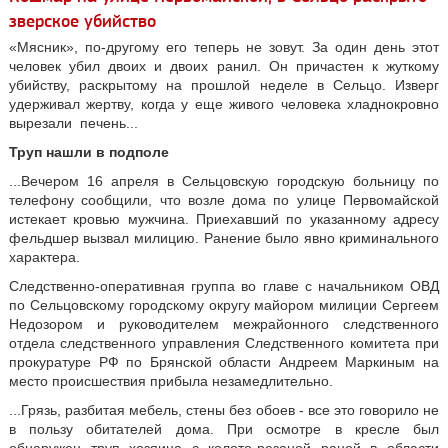
зверское убийство
«Мясник», по-другому его теперь не зовут. За один день этот
человек убил двоих и двоих ранил. Он причастен к жуткому
убийству, раскрытому на прошлой неделе в Сельцо. Изверг
удерживал жертву, когда у еще живого человека хладнокровно
вырезали печень...
Труп нашли в подполе
...Вечером 16 апреля в Сельцовскую городскую больницу по
телефону сообщили, что возле дома по улице Первомайской
истекает кровью мужчина. Приехавший по указанному адресу
фельдшер вызвал милицию. Ранение было явно криминального
характера.
Следственно-оперативная группа во главе с начальником ОВД
по Сельцовскому городскому округу майором милиции Сергеем
Недозором и руководителем межрайонного следственного
отдела следственного управления Следственного комитета при
прокуратуре РФ по Брянской области Андреем Маркиным на
место происшествия прибыла незамедлительно.
...Грязь, разбитая мебель, стены без обоев - все это говорило не
в пользу обитателей дома. При осмотре в кресле был