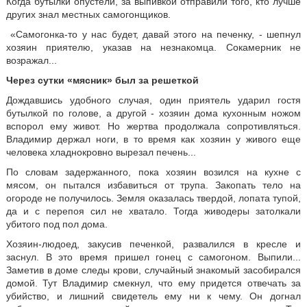
Когда бутылки опустели, за выпивкой отправили того, кто лучше
других знал местных самогонщиков.
«Самогонка-то у нас будет, давай этого на печенку, - шепнул
хозяин приятелю, указав на незнакомца. Сокамерник не
возражал...
Через сутки «мясник» был за решеткой
Дождавшись удобного случая, один приятель ударил гостя
бутылкой по голове, а другой - хозяин дома кухонным ножом
вспорол ему живот. Но жертва продолжала сопротивляться.
Владимир держал ноги, в то время как хозяин у живого еще
человека хладнокровно вырезал печень...
По словам задержанного, пока хозяин возился на кухне с
мясом, он пытался избавиться от трупа. Закопать тело на
огороде не получилось. Земля оказалась твердой, лопата тупой,
да и с перепоя сил не хватало. Тогда живодеры затолкали
убитого под пол дома.
Хозяин-людоед, закусив печенкой, развалился в кресле и
заснул. В это время пришел гонец с самогоном. Выпили...
Заметив в доме следы крови, случайный знакомый засобирался
домой. Тут Владимир смекнул, что ему придется отвечать за
убийство, и лишний свидетель ему ни к чему. Он догнал