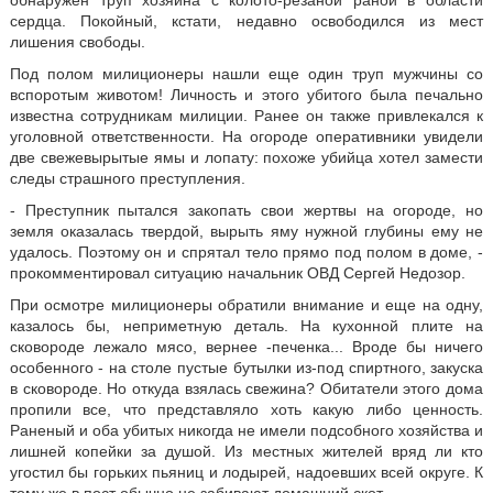
обнаружен труп хозяина с колото-резаной раной в области
сердца. Покойный, кстати, недавно освободился из мест
лишения свободы.
Под полом милиционеры нашли еще один труп мужчины со
вспоротым животом! Личность и этого убитого была печально
известна сотрудникам милиции. Ранее он также привлекался к
уголовной ответственности. На огороде оперативники увидели
две свежевырытые ямы и лопату: похоже убийца хотел замести
следы страшного преступления.
- Преступник пытался закопать свои жертвы на огороде, но
земля оказалась твердой, вырыть яму нужной глубины ему не
удалось. Поэтому он и спрятал тело прямо под полом в доме, -
прокомментировал ситуацию начальник ОВД Сергей Недозор.
При осмотре милиционеры обратили внимание и еще на одну,
казалось бы, неприметную деталь. На кухонной плите на
сковороде лежало мясо, вернее -печенка... Вроде бы ничего
особенного - на столе пустые бутылки из-под спиртного, закуска
в сковороде. Но откуда взялась свежина? Обитатели этого дома
пропили все, что представляло хоть какую либо ценность.
Раненый и оба убитых никогда не имели подсобного хозяйства и
лишней копейки за душой. Из местных жителей вряд ли кто
угостил бы горьких пьяниц и лодырей, надоевших всей округе. К