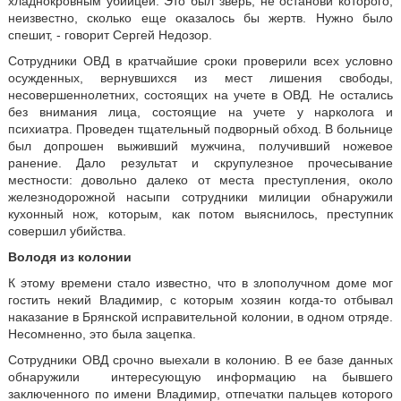
хладнокровным убийцей. Это был зверь, не останови которого,
неизвестно, сколько еще оказалось бы жертв. Нужно было
спешит, - говорит Сергей Недозор.
Сотрудники ОВД в кратчайшие сроки проверили всех условно
осужденных, вернувшихся из мест лишения свободы,
несовершеннолетних, состоящих на учете в ОВД. Не остались
без внимания лица, состоящие на учете у нарколога и
психиатра. Проведен тщательный подворный обход. В больнице
был допрошен выживший мужчина, получивший ножевое
ранение. Дало результат и скрупулезное прочесывание
местности: довольно далеко от места преступления, около
железнодорожной насыпи сотрудники милиции обнаружили
кухонный нож, которым, как потом выяснилось, преступник
совершил убийства.
Володя из колонии
К этому времени стало известно, что в злополучном доме мог
гостить некий Владимир, с которым хозяин когда-то отбывал
наказание в Брянской исправительной колонии, в одном отряде.
Несомненно, это была зацепка.
Сотрудники ОВД срочно выехали в колонию. В ее базе данных
обнаружили интересующую информацию на бывшего
заключенного по имени Владимир, отпечатки пальцев которого