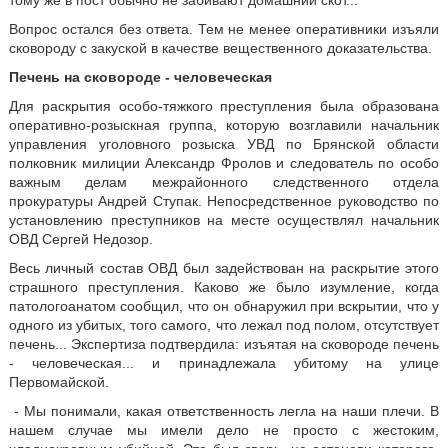
тому же в пост обычно не забивают домашний скот...
Вопрос остался без ответа. Тем не менее оперативники изъяли
сковороду с закуской в качестве вещественного доказательства.
Печень на сковороде - человеческая
Для раскрытия особо-тяжкого преступления была образована
оперативно-розыскная группа, которую возглавили начальник
управления уголовного розыска УВД по Брянской области
полковник милиции Александр Фролов и следователь по особо
важным делам межрайонного следственного отдела
прокуратуры Андрей Ступак. Непосредственное руководство по
установлению преступников на месте осуществлял начальник
ОВД Сергей Недозор.
Весь личный состав ОВД был задействован на раскрытие этого
страшного преступления. Каково же было изумление, когда
патологоанатом сообщил, что он обнаружил при вскрытии, что у
одного из убитых, того самого, что лежал под полом, отсутствует
печень... Экспертиза подтвердила: изъятая на сковороде печень
- человеческая... и принадлежала убитому на улице
Первомайской.
- Мы понимали, какая ответственность легла на наши плечи. В
нашем случае мы имели дело не просто с жестоким,