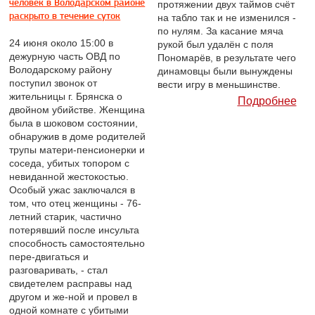
человек в Володарском районе
протяжении двух таймов счёт
раскрыто в течение суток
на табло так и не изменился -
по нулям. За касание мяча
24 июня около 15:00 в
рукой был удалён с поля
дежурную часть ОВД по
Пономарёв, в результате чего
Володарскому району
динамовцы были вынуждены
поступил звонок от
вести игру в меньшинстве.
жительницы г. Брянска о
Подробнее
двойном убийстве. Женщина
была в шоковом состоянии,
обнаружив в доме родителей
трупы матери-пенсионерки и
соседа, убитых топором с
невиданной жестокостью.
Особый ужас заключался в
том, что отец женщины - 76-
летний старик, частично
потерявший после инсульта
способность самостоятельно
пере-двигаться и
разговаривать, - стал
свидетелем расправы над
другом и же-ной и провел в
одной комнате с убитыми