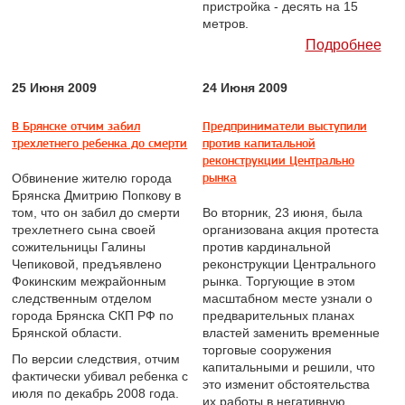
пристройка - десять на 15
метров.
Подробнее
25 Июня 2009
24 Июня 2009
В Брянске отчим забил
Предприниматели выступили
трехлетнего ребенка до смерти
против капитальной
реконструкции Центрально
рынка
Обвинение жителю города
Брянска Дмитрию Попкову в
том, что он забил до смерти
Во вторник, 23 июня, была
трехлетнего сына своей
организована акция протеста
сожительницы Галины
против кардинальной
Чепиковой, предъявлено
реконструкции Центрального
Фокинским межрайонным
рынка. Торгующие в этом
следственным отделом
масштабном месте узнали о
города Брянска СКП РФ по
предварительных планах
Брянской области.
властей заменить временные
торговые сооружения
По версии следствия, отчим
капитальными и решили, что
фактически убивал ребенка с
это изменит обстоятельства
июля по декабрь 2008 года.
их работы в негативную