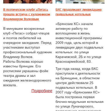
В поэтическом клубе «Пегас»
БКС продолжают ликвидацию
прошла встреча с художником
подвальных котельных
Владимиром Волковым
«Брянские КС» начали
В минувшее воскресенье
активную работу по
клуб «Пегас» собрал чтецов
воплощению в жизнь
и поэтов любителей на
инвестиционной программы
очередное заседание. Перед
2009 года, цель которой в
участниками выступал
ликвидации двух подвальных
профессиональный художник
котельных: по улице
Владимир Волков.
Карачижской, 2Б и по улице
Работы Волкова хорошо
Красноармейской, 83.
известны брянцам. Его
Три года назад, когда БКС
росписями украшены фойе
приступили к деятельности
театра драмы и зал
на Брянщине, в областном
ожидания железнодорожного
центре действовали 25
вокзала.
подвальных котельных. В
Подробнее
2007 году «Брянскими КС»
была построена первая
блочно-модульная котельная
по улице Луначарского,