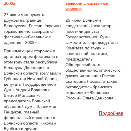
2009»
Брянский следственный
изолятор
27 июня у монумента
Дружбы на границе
26 июня Брянский
Белоруссии, России, Украины
следственный изолятор
торжественно завершился
посетили депутат
фестиваль «Славянское
Государственной Думы,
единство - 2009».
заместитель председателя
Комитета по труду и
Принимающей стороной и
социальной политике,
организатором фестиваля в
председатель
этом году стала республика
Общероссийского
Беларусь. Делегацию от
общественно-политического
Брянской области возглавили
движения женщин России
Губернатор Николай Денин,
Екатерина Лахова, а также
депутаты Государственной
руководитель брянского
Думы Андрей Бочаров и
отделения «Женщины
Виктор Малашенко,
России» Ольга Денисова.
председатель Брянской
областной Думы Владимир
Гайдуков, главный
Подробнее
федеральный инспектор в
Брянской области Николай
Бурбыга и другие