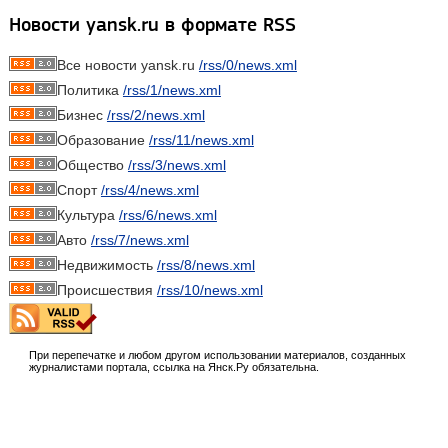
Новости yansk.ru в формате RSS
Все новости yansk.ru
/rss/0/news.xml
Политика
/rss/1/news.xml
Бизнес
/rss/2/news.xml
Образование
/rss/11/news.xml
Общество
/rss/3/news.xml
Спорт
/rss/4/news.xml
Культура
/rss/6/news.xml
Авто
/rss/7/news.xml
Недвижимость
/rss/8/news.xml
Происшествия
/rss/10/news.xml
При перепечатке и любом другом использовании материалов, созданных
журналистами портала, ссылка на Янск.Ру обязательна.