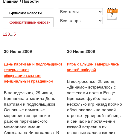
Главная
/ Новости
Брянские новости
7
Корпоративные новости
1
2
3
...
5
30 Июня 2009
30 Июня 2009
День партизан и подпольщиков
Игра с Ельцом завершилась
теперь станет
чистой победой
общенациональным
официальным праздником
В воскресенье, 28 июня,
«Динамо» встречалось с
В понедельник, 29 июня,
хозяевами поля в Ельце.
Брянщина отметила День
Брянские футболисты
партизан и подпольщиков.
несколько игр назад прочно
Основные памятные
обосновались на первой
мероприятия прошли в
строчке турнирной таблицы,
районе партизанского
и сейчас на протяжении
мемориала имени
каждой встречи в их
Александра Виноградова. В
основные задачи входит