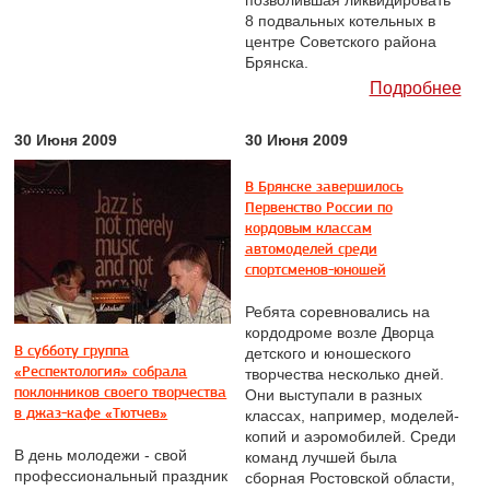
позволившая ликвидировать
8 подвальных котельных в
центре Советского района
Брянска.
Подробнее
30 Июня 2009
30 Июня 2009
В Брянске завершилось
Первенство России по
кордовым классам
автомоделей среди
спортсменов-юношей
Ребята соревновались на
кордодроме возле Дворца
В субботу группа
детского и юношеского
«Респектология» собрала
творчества несколько дней.
поклонников своего творчества
Они выступали в разных
в джаз-кафе «Тютчев»
классах, например, моделей-
копий и аэромобилей. Среди
В день молодежи - свой
команд лучшей была
профессиональный праздник
сборная Ростовской области,