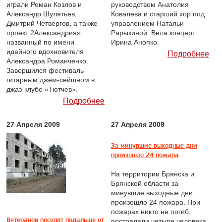
играли Роман Козлов и
руководством Анатолия
Александр Шулятьев,
Ковалева и старший хор под
Дмитрий Четвергов, а также
управлением Натальи
проект 2Александрия»,
Рарыкиной. Вела концерт
названный по имени
Ирина Анопко.
идейного вдохновителя
Подробнее
Александра Романченко.
Завершился фестиваль
гитарным джем-сейшном в
джаз-клубе «Тютчев».
Подробнее
27 Апреля 2009
27 Апреля 2009
За минувшие выходные дни
произошло 24 пожара
На территории Брянска и
Брянской области за
минувшие выходные дни
произошло 24 пожара. При
пожарах никто не погиб,
Ветеранов поселят подальше от
пострадали четыре человека.