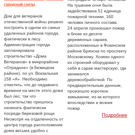
городской суеты
На тушение огня была
задействована 51 единица
Дом для ветеранов
пожарной техники, 160
отечественной войны решено
человек личного состава.
построить в одном из самых
24 апреля произошел пожар
удаленных районов города,
в блоке из десяти
фактически в лесу.
деревянных сараев,
Администрация города
расположенных в Фокинском
запланировала
районе Брянска по проспекту
строительство «Дома
Московскому. Хозяин одного
Ветеранов» в микрорайоне
из строений оборудовал у
«Отрадное» (в Бежицком
себя в сарае мастерскую, где
районе), по ул. Вокзальная
занимался
158 «А». Необходимо
деревообработкой. По
отметить, что до недавнего
предварительным данным,
времени на месте этого дома
произошло короткое
был лес, так что
замыкание, из-за которого
строительство пришлось
впоследствии и возник
начинать фактически
пожар.
посреди березовой рощи.
Подробнее
Несмотря на отдаленность от
центра города расположение
дома весьма удобно с