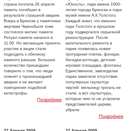
страна почтила 26 апреля
«Юность», парк имени 1000-
память погибших в
летия города Брянска и парк-
результате страшной аварии.
музей имени А.К.Толстого.
Вчера в Брянске у памятника
Каждый знает, что именно
жертвам Чернобыля тоже
парк Толстого в прошлом
состоялся митинг памяти.
году подвергался серьезной
Ритуал памяти начался в
реконструкции. После
11.00. Но желающие принять
капитального ремонта в
участие в акции стали
парке появилась новая
подходить к обелиску
тротуарная плитка, фонари,
намного раньше. Большое
беседка-ротонда, детская
количество пришедших
игровая площадка, фонтаны.
говорило о том, что люди
Единственное, завсегдатаи
помнят о произошедшей
парка заметили отсутствие
аварии и не желают
популярных скульптур
повторения подобной
чертей: мельницу трогать не
катастрофы.
стали, а вот скульптуры,
которые чем-то не устроили
Подробнее
представителей церкви,
убрали.
Подробнее
27 Апреля 2009
27 Апреля 2009