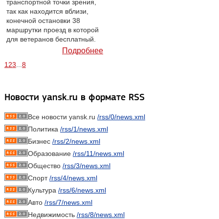
транспортной точки зрения,
так как находится вблизи,
конечной остановки 38
маршрутки проезд в которой
для ветеранов бесплатный.
Подробнее
1
2
3
...
8
Новости yansk.ru в формате RSS
Все новости yansk.ru
/rss/0/news.xml
Политика
/rss/1/news.xml
Бизнес
/rss/2/news.xml
Образование
/rss/11/news.xml
Общество
/rss/3/news.xml
Спорт
/rss/4/news.xml
Культура
/rss/6/news.xml
Авто
/rss/7/news.xml
Недвижимость
/rss/8/news.xml