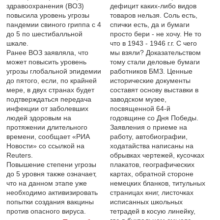
здравоохранения (ВОЗ)
дефицит каких-либо видов
повысила уровень угрозы
товаров нельзя. Соль есть,
пандемии свиного гриппа с 4
спички есть, да и бумаги
до 5 по шестибалльной
просто бери - не хочу. Не то
шкале.
что в 1943 - 1946 г.г. С чего
Ранее ВОЗ заявляла, что
мы взяли? Доказательством
может повысить уровень
тому стали деловые бумаги
угрозы глобальной эпидемии
работников БМЗ. Ценные
до пятого, если, по крайней
исторические документы
мере, в двух странах будет
составят основу выставки в
подтверждаться передача
заводском музее,
инфекции от заболевших
посвященной 64-й
людей здоровым на
годовщине со Дня Победы.
протяжении длительного
Заявления о приеме на
времени, сообщает «РИА
работу, автобиографии,
Новости» со ссылкой на
ходатайства написаны на
Reuters.
обрывках чертежей, кусочках
Повышение степени угрозы
плакатов, географических
до 5 уровня также означает,
картах, обратной стороне
что на данном этапе уже
немецких бланков, титульных
необходимо активизировать
страницах книг, листочках
попытки создания вакцины
исписанных школьных
против опасного вируса.
тетрадей в косую линейку,