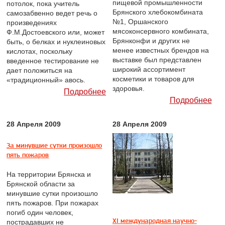
пищевой промышленности
потолок, пока учитель
Брянского хлебокомбината
самозабвенно ведет речь о
№1, Оршанского
произведениях
мясоконсервного комбината,
Ф.М.Достоевского или, может
Брянконфи и других не
быть, о белках и нуклеиновых
менее известных брендов на
кислотах, поскольку
выставке был представлен
введенное тестирование не
широкий ассортимент
дает положиться на
косметики и товаров для
«традиционный» авось.
здоровья.
Подробнее
Подробнее
28 Апреля 2009
28 Апреля 2009
За минувшие сутки произошло
пять пожаров
На территории Брянска и
Брянской области за
минувшие сутки произошло
пять пожаров. При пожарах
погиб один человек,
XI международная научно-
пострадавших не