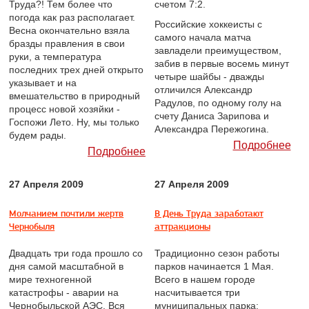
Труда?! Тем более что
счетом 7:2.
погода как раз располагает.
Российские хоккеисты с
Весна окончательно взяла
самого начала матча
бразды правления в свои
завладели преимуществом,
руки, а температура
забив в первые восемь минут
последних трех дней открыто
четыре шайбы - дважды
указывает и на
отличился Александр
вмешательство в природный
Радулов, по одному голу на
процесс новой хозяйки -
счету Даниса Зарипова и
Госпожи Лето. Ну, мы только
Александра Пережогина.
будем рады.
Подробнее
Подробнее
27 Апреля 2009
27 Апреля 2009
Молчанием почтили жертв
В День Труда заработают
Чернобыля
аттракционы
Двадцать три года прошло со
Традиционно сезон работы
дня самой масштабной в
парков начинается 1 Мая.
мире техногенной
Всего в нашем городе
катастрофы - аварии на
насчитывается три
Чернобыльской АЭС. Вся
муниципальных парка: