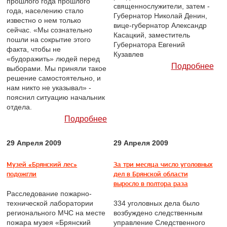
прошлого года прошлого
священнослужители, затем -
года, населению стало
Губернатор Николай Денин,
известно о нем только
вице-губернатор Александр
сейчас. «Мы сознательно
Касацкий, заместитель
пошли на сокрытие этого
Губернатора Евгений
факта, чтобы не
Кузавлев
«будоражить» людей перед
Подробнее
выборами. Мы приняли такое
решение самостоятельно, и
нам никто не указывал» -
пояснил ситуацию начальник
отдела.
Подробнее
29 Апреля 2009
29 Апреля 2009
Музей «Брянский лес»
За три месяца число уголовных
подожгли
дел в Брянской области
выросло в полтора раза
Расследование пожарно-
технической лаборатории
334 уголовных дела было
регионального МЧС на месте
возбуждено следственным
пожара музея «Брянский
управление Следственного