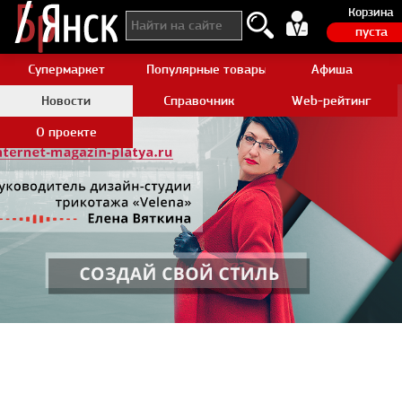
Корзина
пуста
Супермаркет
Популярные товары Aliexpress
Афиша
Новости
Справочник
Web-рейтинг
О проекте