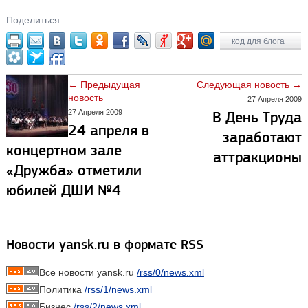
Поделиться:
код для блога
← Предыдущая
Следующая новость →
новость
27 Апреля 2009
27 Апреля 2009
В День Труда
24 апреля в
заработают
концертном зале
аттракционы
«Дружба» отметили
юбилей ДШИ №4
Новости yansk.ru в формате RSS
Все новости yansk.ru
/rss/0/news.xml
Политика
/rss/1/news.xml
Бизнес
/rss/2/news.xml