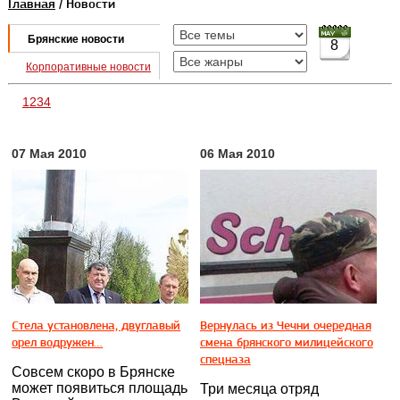
Главная
/ Новости
Брянские новости
8
Корпоративные новости
1
2
3
4
07 Мая 2010
06 Мая 2010
Стела установлена, двуглавый
Вернулась из Чечни очередная
орел водружен…
смена брянского милицейского
спецназа
Совсем скоро в Брянске
может появиться площадь
Три месяца отряд