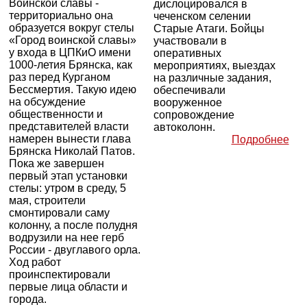
Воинской славы -
дислоцировался в
территориально она
чеченском селении
образуется вокруг стелы
Старые Атаги. Бойцы
«Город воинской славы»
участвовали в
у входа в ЦПКиО имени
оперативных
1000-летия Брянска, как
мероприятиях, выездах
раз перед Курганом
на различные задания,
Бессмертия. Такую идею
обеспечивали
на обсуждение
вооруженное
общественности и
сопровождение
представителей власти
автоколонн.
намерен вынести глава
Подробнее
Брянска Николай Патов.
Пока же завершен
первый этап установки
стелы: утром в среду, 5
мая, строители
смонтировали саму
колонну, а после полудня
водрузили на нее герб
России - двуглавого орла.
Ход работ
проинспектировали
первые лица области и
города.