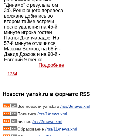
"Динамо" с результатом
3:0. Решающего перевеса
волжане добились во
втором тайме встречи
после удаления на 45-й
минуте игрока гостей
Пааты Джинчарадзе. На
57-й минуте отличился
Максим Волков, на 68-й -
Давид Дзахов и на 90-й -
Евгений Ятченко.
Подробнее
1
2
3
4
Новости yansk.ru в формате RSS
Все новости yansk.ru
/rss/0/news.xml
Политика
/rss/1/news.xml
Бизнес
/rss/2/news.xml
Образование
/rss/11/news.xml