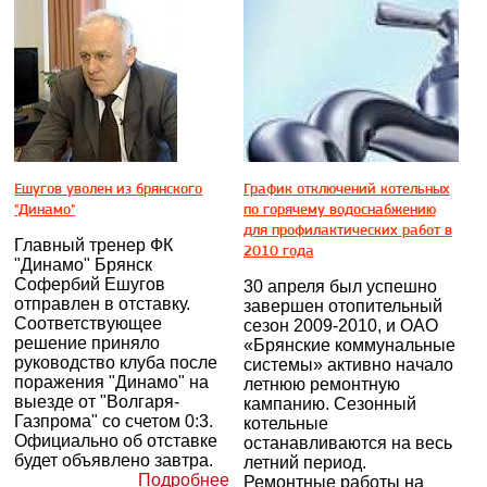
Ешугов уволен из брянского
График отключений котельных
"Динамо"
по горячему водоснабжению
для профилактических работ в
Главный тренер ФК
2010 года
"Динамо" Брянск
Софербий Ешугов
30 апреля был успешно
отправлен в отставку.
завершен отопительный
Соответствующее
сезон 2009-2010, и ОАО
решение приняло
«Брянские коммунальные
руководство клуба после
системы» активно начало
поражения "Динамо" на
летнюю ремонтную
выезде от "Волгаря-
кампанию. Сезонный
Газпрома" со счетом 0:3.
котельные
Официально об отставке
останавливаются на весь
будет объявлено завтра.
летний период.
Подробнее
Ремонтные работы на