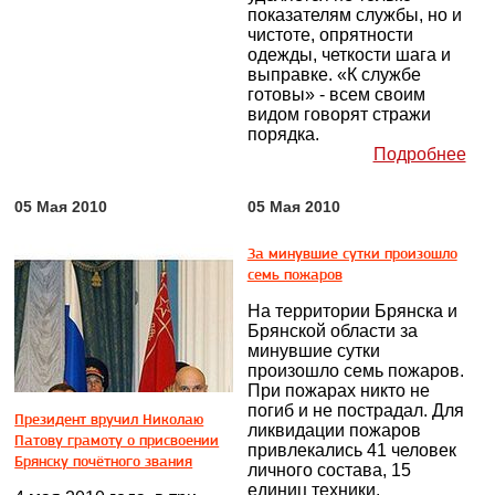
показателям службы, но и
чистоте, опрятности
одежды, четкости шага и
выправке. «К службе
готовы» - всем своим
видом говорят стражи
порядка.
Подробнее
05 Мая 2010
05 Мая 2010
За минувшие сутки произошло
семь пожаров
На территории Брянска и
Брянской области за
минувшие сутки
произошло семь пожаров.
При пожарах никто не
погиб и не пострадал. Для
Президент вручил Николаю
ликвидации пожаров
Патову грамоту о присвоении
привлекались 41 человек
Брянску почётного звания
личного состава, 15
единиц техники.