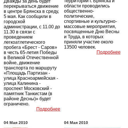
территории г. Брянска и
Дважды за день будет
области проводились
перекрываться движение
общественно-
в центре Брянска в среду,
политические,
5 мая. Как сообщили в
спортивные и культурно-
городской
массовые мероприятия,
администрации, с 11.00 до
посвященные Дню Весны
11.30 в связи с
и Труда, в которых
проведением
приняли участие около
легкоатлетического
13500 человек.
пробега «Брест - Саров»
Подробнее
в честь 65-летия Победы
в Великой Отечественной
войне, движение
транспорта по маршруту
«Площадь Партизан -
улица Красноармейская -
улица Калинина -
проспект Московский -
памятник Танкистам (в
районе Десны)» будет
ограничено.
Подробнее
04 Мая 2010
04 Мая 2010