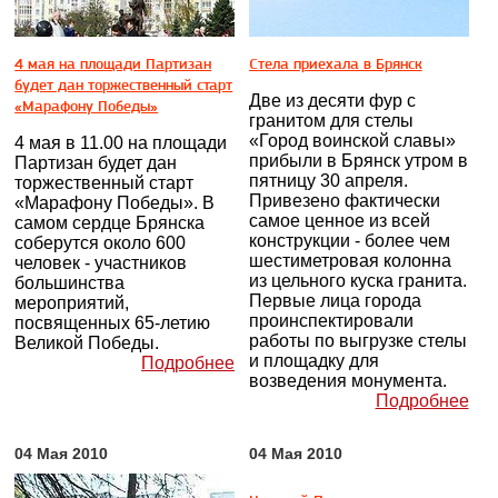
4 мая на площади Партизан
Стела приехала в Брянск
будет дан торжественный старт
Две из десяти фур с
«Марафону Победы»
гранитом для стелы
«Город воинской славы»
4 мая в 11.00 на площади
прибыли в Брянск утром в
Партизан будет дан
пятницу 30 апреля.
торжественный старт
Привезено фактически
«Марафону Победы». В
самое ценное из всей
самом сердце Брянска
конструкции - более чем
соберутся около 600
шестиметровая колонна
человек - участников
из цельного куска гранита.
большинства
Первые лица города
мероприятий,
проинспектировали
посвященных 65-летию
работы по выгрузке стелы
Великой Победы.
и площадку для
Подробнее
возведения монумента.
Подробнее
04 Мая 2010
04 Мая 2010