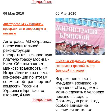
Подробнее
06 Мая 2010
05 Мая 2010
Автотрасса М3 «Украина»
превратится в скоростную и
платную
Автотрасса М3 «Украина»
после капитальной
реконструкции
превратится в скоростную
платную трассу Москва -
5 мая на стадионе «Динамо»
Киев. Об этом заявил
состоялся строевой смотр
министр транспорта РФ
брянской милиции
Игорь Левитин на пресс-
конференции по итогам
Выражение «честь
совместной транспортной
мундира» возникло не
комиссии России и
случайно. «По одежке»
Украины в Брянске во
можно сделать о человеке
вторник, 4 мая.
немало выводов.
Подробнее
Поэтому два раза в год
особое внимание
уделяется не только