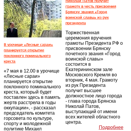
Николай Патов получит
грамоту в честь присвоения
Брянску звания «Город
воинской славы» из рук
президента
Торжественная
церемония вручения
грамоты Президента РФ о
В урочище «Лесные сараи»
присвоении Брянску
планируется открытие
почетного звания «Город
поклонного поминального
воинской славы»
креста
состоится в
Екатерининском зале
«7 мая в 12.00 в урочище
Московского Кремля во
«Лесные сараи»
вторник, 4 мая. Грамоту
планируется открытие
из рук Президента
поклонного поминального
получит высшее
креста, который будет
должностное лицо города
поставлен здесь в память
- глава города Брянска
жертв расстрела в годы
Николай Патов,
оккупации», - рассказал
выступающий от имени
председатель комитета
всех жителей областного
горсовета по культуре,
центра.
спорту и молодежной
Подробнее
политике Михаил