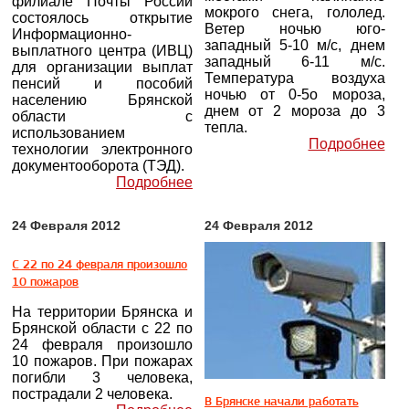
филиале Почты России
мокрого снега, гололед.
состоялось открытие
Ветер ночью юго-
Информационно-
западный 5-10 м/с, днем
выплатного центра (ИВЦ)
западный 6-11 м/с.
для организации выплат
Температура воздуха
пенсий и пособий
ночью от 0-5о мороза,
населению Брянской
днем от 2 мороза до 3
области с
тепла.
использованием
Подробнее
технологии электронного
документооборота (ТЭД).
Подробнее
24 Февраля 2012
24 Февраля 2012
С 22 по 24 февраля произошло
10 пожаров
На территории Брянска и
Брянской области c 22 по
24 февраля произошло
10 пожаров. При пожарах
погибли 3 человека,
пострадали 2 человека.
В Брянске начали работать