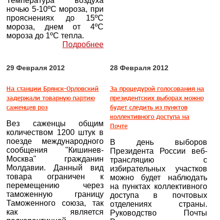
Температура воздуха
ночью 5-10ºС мороза, при
прояснениях до 15ºС
мороза, днем от 4ºС
мороза до 1ºС тепла.
Подробнее
29 Февраля 2012
28 Февраля 2012
На станции Брянск-Орловский
За процедурой голосования на
задержали товарную партию
президентских выборах можно
саженцев роз
будет следить из пунктов
коллективного доступа на
Вез саженцы общим
Почте
количеством 1200 штук в
поезде международного
В день выборов
сообщения "Кишинев-
Президента России веб-
Москва" гражданин
трансляцию с
Молдавии. Данный вид
избирательных участков
товара ограничен к
можно будет наблюдать
перемещению через
на пунктах коллективного
таможенную границу
доступа в почтовых
Таможенного союза, так
отделениях страны.
как является
Руководство Почты