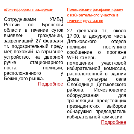
«Лжетеррорист» задержан
Полицейские раскрыли кражу
с избирательного участка в
Сотрудниками УМВД
течение двух часов
России по Брянской
области в течение суток
27 февраля т.г., около
выявлен гражданин,
17.00, в дежурную часть
закрепивший 27 февраля
Дятьковского отдела
т.г. подозрительный пред-
полиции поступило
мет, похожий на взрывное
сообщение о пропаже
устройство, на дверной
WEB-камеры из
ручке стационарного
помещения участковой
поста полиции,
избирательной комиссии,
расположенного у
расположенной в здании
Бежицкого рынка.
Дома культуры села
Подробнее
Слободище Дятьковского
района. Исчезновение
оборудования для
трансляции предстоящих
президентских выборов
обнаружил председатель
избирательной комиссии.
Подробнее