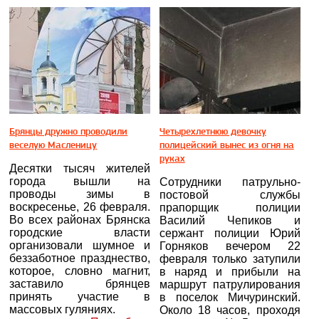
Брянцы дружно проводили
Четырехлетнюю девочку
веселую Масленицу
полицейский вынес из огня на
руках
Десятки тысяч жителей
города вышли на
Сотрудники патрульно-
проводы зимы в
постовой службы
воскресенье, 26 февраля.
прапорщик полиции
Во всех районах Брянска
Василий Чепиков и
городские власти
сержант полиции Юрий
организовали шумное и
Горняков вечером 22
беззаботное празднество,
февраля только затупили
которое, словно магнит,
в наряд и прибыли на
заставило брянцев
маршрут патрулирования
принять участие в
в поселок Мичуринский.
массовых гуляниях.
Около 18 часов, проходя