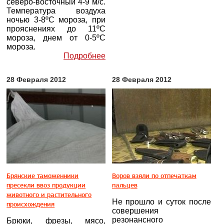
северо-восточный 4-9 м/с.
Температура воздуха
ночью 3-8ºС мороза, при
прояснениях до 11ºС
мороза, днем от 0-5ºС
мороза.
Подробнее
28 Февраля 2012
28 Февраля 2012
Брянские таможенники
Воров взяли по отпечаткам
пресекли ввоз продукции
пальцев
животного и растительного
Не прошло и суток после
происхождения
совершения
резонансного
Брюки, фрезы, мясо,