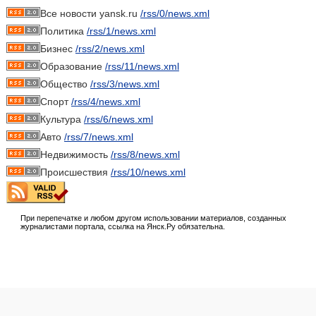
Все новости yansk.ru
/rss/0/news.xml
Политика
/rss/1/news.xml
Бизнес
/rss/2/news.xml
Образование
/rss/11/news.xml
Общество
/rss/3/news.xml
Спорт
/rss/4/news.xml
Культура
/rss/6/news.xml
Авто
/rss/7/news.xml
Недвижимость
/rss/8/news.xml
Происшествия
/rss/10/news.xml
При перепечатке и любом другом использовании материалов, созданных
журналистами портала, ссылка на Янск.Ру обязательна.