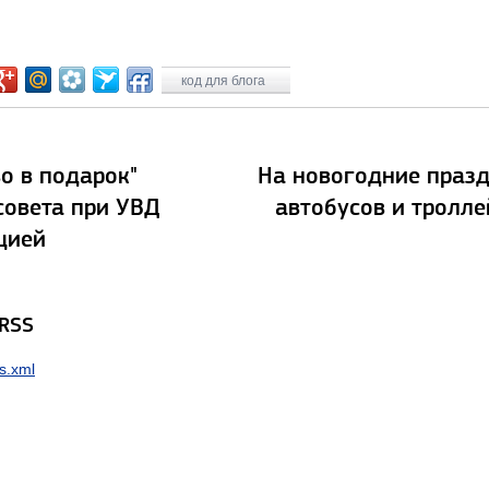
код для блога
о в подарок"
На новогодние празд
совета при УВД
автобусов и тролле
цией
 RSS
s.xml