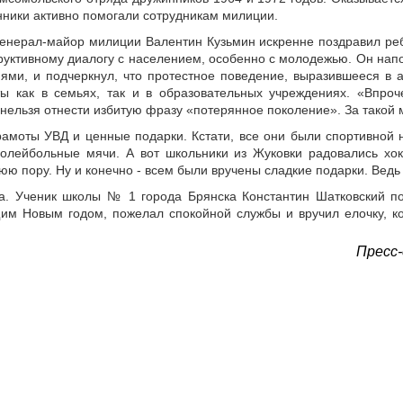
нники активно помогали сотрудникам милиции.
генерал-майор милиции Валентин Кузьмин искренне поздравил ребя
руктивному диалогу с населением, особенно с молодежью. Он напо
и, и подчеркнул, что протестное поведение, выразившееся в агр
ы как в семьях, так и в образовательных учреждениях. «Впроч
нельзя отнести избитую фразу «потерянное поколение». За такой
амоты УВД и ценные подарки. Кстати, все они были спортивной 
олейбольные мячи. А вот школьники из Жуковки радовались хо
нюю пору. Ну и конечно - всем были вручены сладкие подарки. Ведь
ка. Ученик школы № 1 города Брянска Константин Шатковский п
им Новым годом, пожелал спокойной службы и вручил елочку, к
Пресс-