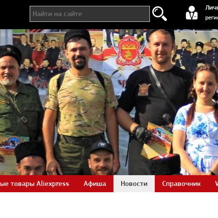
регистра
Лич
реги
ые товары Aliexpress
Афиша
Новости
Справочник