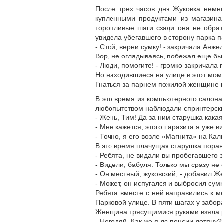
После трех часов дня Жуковка немн
купленными продуктами из магазина
торопливые шаги сзади она не обрат
увидела убегавшего в сторону парка п
- Стой, верни сумку! - закричала Анж
Вор, не оглядываясь, побежал еще бы
- Люди, помогите! - громко закричала
Но находившиеся на улице в этот мом
Гнаться за парнем пожилой женщине н
В это время из компьютерного салон
любопытством наблюдали спринтерски
- Жень, Тим! Да за ним старушка какая
- Мне кажется, этого паразита я уже ви
- Точно, я его возле «Магнита» на Ка
В это время плачущая старушка порав
- Ребята, не видали вы пробегавшего 
- Видели, бабуля. Только мы сразу не 
- Он местный, жуковский, - добавил Ж
- Может, он испугался и выбросил сумк
Ребята вместе с ней направились к м
Парковой улице. В пяти шагах у забор
Женщина трясущимися руками взяла ра
- Негодяй. Как же я до пенсии дотяну?