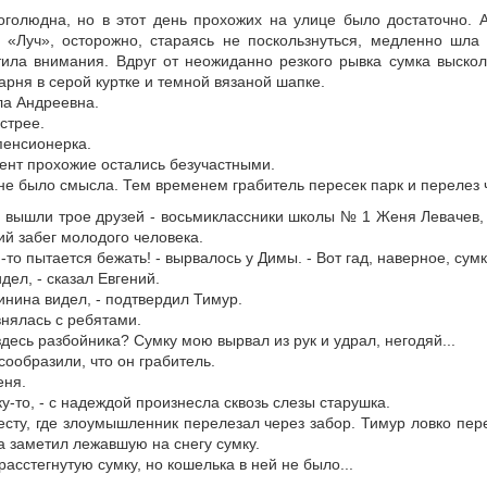
оголюдна, но в этот день прохожих на улице было достаточно. 
 «Луч», осторожно, стараясь не поскользнуться, медленно шла
ила внимания. Вдруг от неожиданно резкого рывка сумка выскол
арня в серой куртке и темной вязаной шапке.
ела Андреевна.
стрее.
 пенсионерка.
ент прохожие остались безучастными.
е было смысла. Тем временем грабитель пересек парк и перелез ч
а вышли трое друзей - восьмиклассники школы № 1 Женя Левачев, 
й забег молодого человека.
-то пытается бежать! - вырвалось у Димы. - Вот гад, наверное, сумк
дел, - сказал Евгений.
линина видел, - подтвердил Тимур.
нялась с ребятами.
здесь разбойника? Сумку мою вырвал из рук и удрал, негодяй...
сообразили, что он грабитель.
еня.
у-то, - с надеждой произнесла сквозь слезы старушка.
есту, где злоумышленник перелезал через забор. Тимур ловко пер
а заметил лежавшую на снегу сумку.
сстегнутую сумку, но кошелька в ней не было...
..