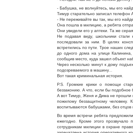
- Бабушка, не волнуйтесь, мы его най
Тимур старательно записал телефон 
- Не переживайте вы так, мы его найд
Она пошла в милицию, а ребята отпра
Они увидели его у аптеки. Та же сера
Не подавая виду, школьники стали 
последовали за ним. В целях консп
встретились по пути. Трое наших сле
до одного дома на улице Калинина,
сообщив место, куда зашел объект н
Через несколько минут к дому подъ
подозреваемого в машину...
Вот такая криминальная история.
P.S. Громкие крики о помощи ста
беззаконию. А что, если бы подобное
А вот Тимур, Женя и Дима не прошли м
пожилому беззащитному человеку. К
воспитываются бабушками, без отцов 
Во время встречи ребята предложили
ежегодно. Кроме этого прозвучало 
сотрудникам милиции в охране право
запечатлена история оперативного к