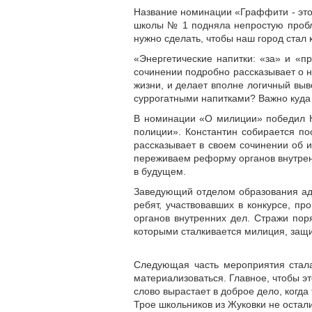
Название номинации «Граффити - это с
школы № 1 подняла непростую пробле
нужно сделать, чтобы наш город стал 
«Энергетические напитки: «за» и «п
сочинении подробно рассказывает о н
жизни, и делает вполне логичный выв
суррогатными напитками? Важно куда и
В номинации «О милиции» победил Ко
полиции». Константин собирается по
рассказывает в своем сочинении об 
переживаем реформу органов внутренни
в будущем.
Заведующий отделом образования ад
ребят, участвовавших в конкурсе, п
органов внутренних дел. Стражи пор
которыми сталкивается милиция, защи
Следующая часть мероприятия стала
материализоваться. Главное, чтобы эт
слово вырастает в доброе дело, когда
Трое школьников из Жуковки не остал