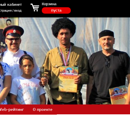
ция / вход
Корзина
ный кабинет
пуста
страция / вход
Web-рейтинг
О проекте