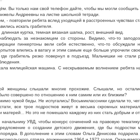
дём. Вы только нам свой телефон дайте, чтобы мы могли сообщить 
Анжелы Андреевны на листке школьной тетради.
ем, - повторили ребята вслед уходящей в расстроенных чувствах с
вились искать грабителя.
я длинная куртка, темная вязаная шапка, рост, внешний вид.
наблюдать за незнакомцем со стороны. Видимо, что-то заподо
ирации пинкертоны вели себя естественно, что-то обсуждали 
допытов влились в ватагу и этим самым еще больше упрочили свое
 где грабитель резко повернул в подъезд. Мальчишки не стали 
аблюдения.
ехала милицейская машина. С нескрываемым волнением ребята н
рой женщины слышали многие прохожие. Слышали, но остали
 было совершено по отношению к ним самим или их близким?
имо чужой беды. Не испугались! Восьмиклассники сделали то, чего
стати, все трое подростков живут в весьма скромных материа
и матерей... Но это не помешало каждому из них стать добрым и 
 начальнику УВД, чтобы конкурс сочинений на правовую тематик
предложение о создании детского движения, где бы подростки
порядка. В дополнение к этим словам Ольга Денисова подарила
омсомольского отряда дружинников 1964 и 1972 годов. Оказываетс