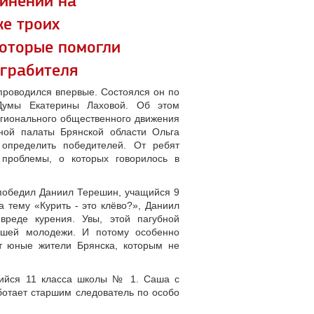
чинений на
же троих
которые помогли
грабителя
проводился впервые. Состоялся он по
 Думы Екатерины Лаховой. Об этом
егионального общественного движения
ой палаты Брянской области Ольга
определить победителей. От ребят
 проблемы, о которых говорилось в
победил Даниил Терешин, учащийся 9
 тему «Курить - это клёво?», Даниил
вреде курения. Увы, этой пагубной
ашей молодежи. И потому особенно
т юные жители Брянска, которым не
щийся 11 класса школы № 1. Саша с
ботает старшим следователь по особо