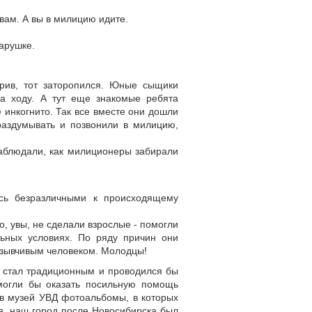
вам. А вы в милицию идите.
тарушке.
зрив, тот заторопился. Юные сыщики
на ходу. А тут еще знакомые ребята
 инкогнито. Так все вместе они дошли
раздумывать и позвонили в милицию,
аблюдали, как милиционеры забирали
сь безразличными к происходящему
, увы, не сделали взрослые - помогли
льных условиях. По ряду причин они
отзывчивым человеком. Молодцы!
у стал традиционным и проводился бы
 могли бы оказать посильную помощь
 в музей УВД фотоальбомы, в которых
я, наш город после Новосибирска был