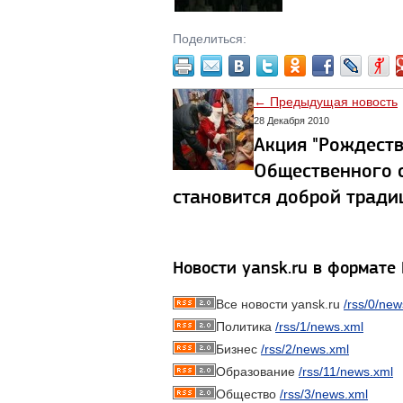
Поделиться:
← Предыдущая новость
28 Декабря 2010
Акция "Рождеств
Общественного 
становится доброй тради
Новости yansk.ru в формате
Все новости yansk.ru
/rss/0/new
Политика
/rss/1/news.xml
Бизнес
/rss/2/news.xml
Образование
/rss/11/news.xml
Общество
/rss/3/news.xml