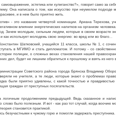
амовыражение, эстетика или хулиганство?», говорит само за себя.
му. Она написала о том, как искусство при неумелом подходе мож
красивее, и в нем было приятно жить.
ротив» - это название четвертой номинации. Ариана Терехова, 
егативном влиянии энергетических напитков на организм человека
од. Зачем молодым, сильным людям, которые в своем возрасте эн
 как использует молодежь свою энергию: во вред или во благо...
нстантин Шатковский, учащийся 11 класса, школы № 1, с сочин
ступать в МГИМО и стать дипломатом. И потому - со свойствен
истории полиции, о сложных вехах становления нашей правоохран
х дел, будет не лишним обратиться к прошлому и взять из него вс
министрации Советского района города Брянска Владимир Оборот
роверяли не учителя, а те люди, которые знают о проблемах прав
ядка были приятно удивлены, с какой точностью и правдивостью 
щая граждан от преступных посягательств.
 логичным продолжением предыдущей. Ведь сказанное и напис
о слово было полезным. И вот - как раз тот случай, когда воочию 
 теория становится практикой.
ись безучастными к чужому горю и помогли задержать преступника.