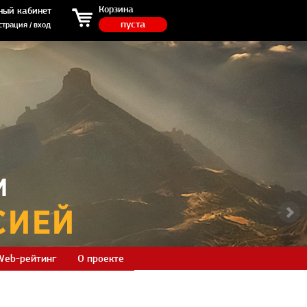
ция / вход
Корзина
ный кабинет
пуста
страция / вход
Web-рейтинг
О проекте