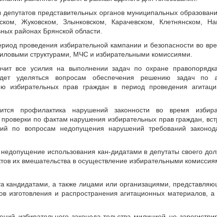
депутатов представительных органов муниципальных образований
ском, Жуковском, Злынковском, Карачевском, Клетнянском, На
ных районах Брянской области.
ериод проведения избирательной кампании и безопасности во вр
силовыми структурами, МЧС и избирательными комиссиями.
очит все усилия на выполнении задач по охране правопорядк
удет уделяться вопросам обеспечения решению задач по ан
нию избирательных прав граждан в период проведения агитаци
ится профилактика нарушений законности во время избир
 проверки по фактам нарушения избирательных прав граждан, вст
ний по вопросам недопущения нарушений требований законод
 недопущение использования кан-дидатами в депутаты своего до
ктов их вмешательства в осуществление избирательными комиссия
а кандидатами, а также лицами или организациями, представля
в изготовления и распространения агитационных материалов, а
ний избирательного законода-тельства милицией не зарегистрир