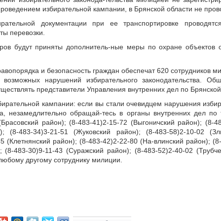
 проведением избирательной кампании, в Брянской области не пров
рательной документации при ее транспортировке проводятся
ты перевозки.
ров будут приняты дополнитель-ные меры по охране объектов 
авопорядка и безопасность граждан обеспечат 620 сотрудников мил
 возможных нарушений избирательного законодательства. Об
ществлять представители Управления внутренних дел по Брянской
бирательной кампании: если вы стали очевидцем нарушения избир
, незамедлительно обращай-тесь в органы внутренних дел по 
(Брасовский район); (8-483-41)2-15-72 (Выгоничский район); (8-48
; (8-483-34)3-21-51 (Жуковский район); (8-483-58)2-10-02 (Зл
5 (Клетнянский район); (8-483-42)2-22-80 (На-влинский район); (8
; (8-483-30)9-11-43 (Суражский район); (8-483-52)2-40-02 (Труб
 любому другому сотруднику милиции.