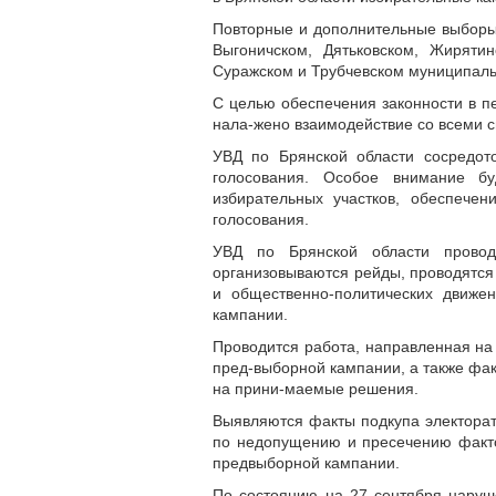
Повторные и дополнительные выборы 
Выгоничском, Дятьковском, Жирятин
Суражском и Трубчевском муниципаль
С целью обеспечения законности в п
нала-жено взаимодействие со всеми 
УВД по Брянской области сосредот
голосования. Особое внимание б
избирательных участков, обеспече
голосования.
УВД по Брянской области провод
организовываются рейды, проводятся
и общественно-политических движе
кампании.
Проводится работа, направленная на
пред-выборной кампании, а также фа
на прини-маемые решения.
Выявляются факты подкупа электорат
по недопущению и пресечению факто
предвыборной кампании.
По состоянию на 27 сентября наруше