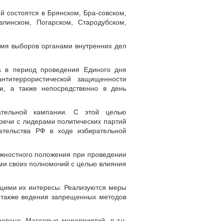
 состоятся в Брянском, Бра-совском,
влинском, Погарском, Стародубском,
емя выборов органами внутренних дел
а в период проведения Единого дня
титеррористической защищенности
и, а также непосредственно в день
ательной кампании. С этой целью
речи с лидерами политических партий
ательства РФ в ходе избирательной
лжностного положения при проведении
ми своих полномочий с целью влияния
ющими их интересы. Реализуются меры
 также ведения запрещенных методов
овано. Массовые мероприятий, в т.ч.