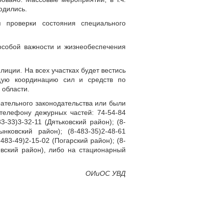
одились.
 проверки состояния специального
особой важности и жизнеобеспечения
иции. На всех участках будет вестись
щую координацию сил и средств по
 области.
ательного законодательства или были
телефону дежурных частей: 74-54-84
3-33)3-32-11 (Дятьковский район); (8-
ынковский район); (8-483-35)2-48-61
-483-49)2-15-02 (Погарский район); (8-
чевский район), либо на стационарный
ОИиОС УВД