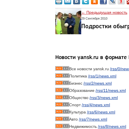
← Предыдущая новость
29 Сентября 2010
Подростки обыг
Новости yansk.ru в формате
Все новости yansk.ru
/rss/0/new
Политика
/rss/1/news.xml
Бизнес
/rss/2/news.xml
Образование
/rss/11/news.xml
Общество
/rss/3/news.xml
Спорт
/rss/4/news.xml
Культура
/rss/6/news.xml
Авто
/rss/7/news.xml
Недвижимость
/rss/8/news.xml