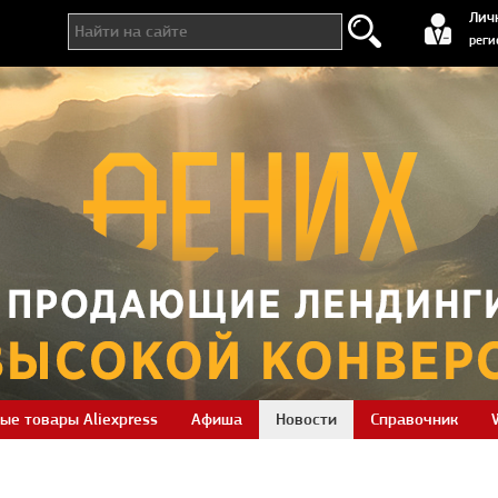
регистра
Лич
реги
ые товары Aliexpress
Афиша
Новости
Справочник