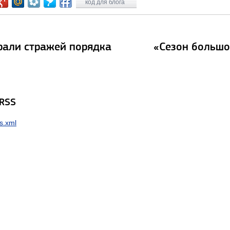
код для блога
рали стражей порядка
«Сезон большо
 RSS
s.xml