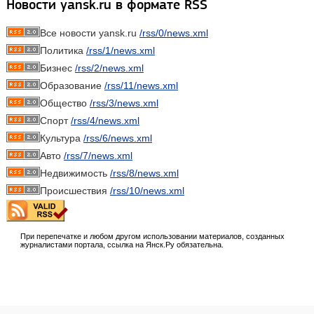
Новости yansk.ru в формате RSS
Все новости yansk.ru
/rss/0/news.xml
Политика
/rss/1/news.xml
Бизнес
/rss/2/news.xml
Образование
/rss/11/news.xml
Общество
/rss/3/news.xml
Спорт
/rss/4/news.xml
Культура
/rss/6/news.xml
Авто
/rss/7/news.xml
Недвижимость
/rss/8/news.xml
Происшествия
/rss/10/news.xml
При перепечатке и любом другом использовании материалов, созданных
журналистами портала, ссылка на Янск.Ру обязательна.