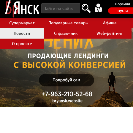
Корзина
пуста
Супермаркет
Популярные товары Aliexpress
Афиша
Новости
Справочник
Web-рейтинг
О проекте