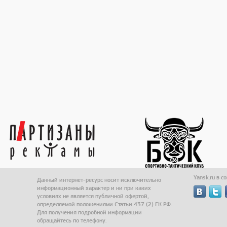
Yansk.ru в с
Данный интернет-ресурс носит исключительно
информационный характер и ни при каких
условиях не является публичной офертой,
определяемой положениями Статьи 437 (2) ГК РФ.
Для получения подробной информации
обращайтесь по телефону.