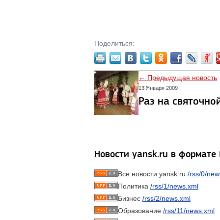
Поделиться:
← Предыдущая новость
13 Января 2009
Раз на святочно
Новости yansk.ru в формате
Все новости yansk.ru
/rss/0/new
Политика
/rss/1/news.xml
Бизнес
/rss/2/news.xml
Образование
/rss/11/news.xml