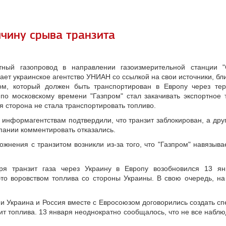
чину срыва транзита
тный газопровод в направлении газоизмерительной станции "С
ет украинское агентство УНИАН со ссылкой на свои источники, бли
зом, который должен быть транспортирован в Европу через те
 по московскому времени "Газпром" стал закачивать экспортное 
ая сторона не стала транспортировать топливо.
 информагентствам подтвердили, что транзит заблокирован, а друг
мпании комментировать отказались.
ожнения с транзитом возникли из-за того, что "Газпром" навязыв
я транзит газа через Украину в Европу возобновился 13 ян
это воровством топлива со стороны Украины. В свою очередь, н
и Украина и Россия вместе с Евросоюзом договорились создать 
ит топлива. 13 января неоднократно сообщалось, что не все набл