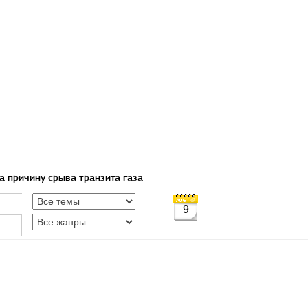
а причину срыва транзита газа
9