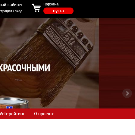
ция / вход
Корзина
ный кабинет
пуста
страция / вход
Web-рейтинг
О проекте