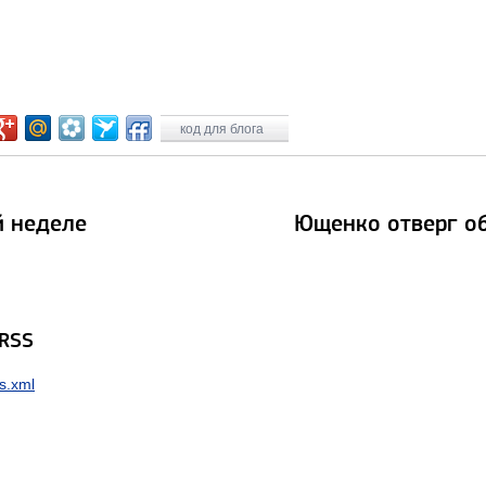
код для блога
й неделе
Ющенко отверг о
 RSS
s.xml