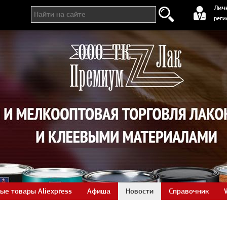
регистра
Лич
реги
ые товары Aliexpress
Афиша
Новости
Справочник