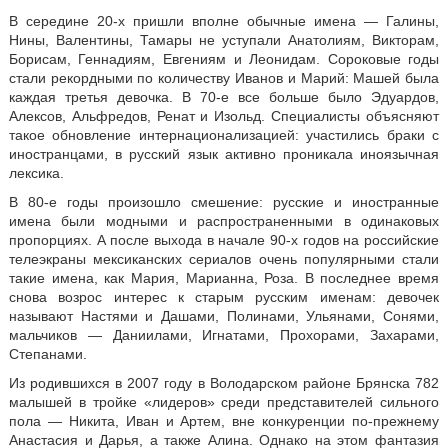
В середине 20-х пришли вполне обычные имена — Галины,
Нины, Валентины, Тамары не уступали Анатолиям, Викторам,
Борисам, Геннадиям, Евгениям и Леонидам. Сороковые годы
стали рекордными по количеству Иванов и Марий: Машей была
каждая третья девочка. В 70-е все больше было Эдуардов,
Алексов, Альфредов, Ренат и Изольд. Специалисты объясняют
такое обновление интернационализацией: участились браки с
иностранцами, в русский язык активно проникала иноязычная
лексика.
В 80-е годы произошло смешение: русские и иностранные
имена были модными и распространенными в одинаковых
пропорциях. А после выхода в начале 90-х годов на российские
телеэкраны мексиканских сериалов очень популярными стали
такие имена, как Мария, Марианна, Роза. В последнее время
снова возрос интерес к старым русским именам: девочек
называют Настями и Дашами, Полинами, Ульянами, Сонями,
мальчиков — Даниилами, Игнатами, Прохорами, Захарами,
Степанами.
Из родившихся в 2007 году в Володарском районе Брянска 782
малышей в тройке «лидеров» среди представителей сильного
пола — Никита, Иван и Артем, вне конкуренции по-прежнему
Анастасия и Дарья, а также Алина. Однако на этом фантазия