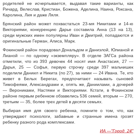
родителей не исчерпывается, выдавая такие варианты, как
Ричард, Велеслав, Кристиан, Божена, Аделина, Наина, Роксана,
Каролина, Лия и даже Ляля.
Брянский район может похвастаться 23-мя Никитами и 14-ю
Викториями, конкуренцию Дарье составила Анна (13 на 13),
среди мужских имен популярны Иван и Дмитрий, попадаются и
оригинальные Герман, Алиса, Марк.
Фокинский район порадовал Дональдом и Даниэлой, Юлианой и
Лианой — по одному «экземпляру». В отделе ЗАГСа района
отметили, что из 393 девочек 44 носят имя Анастасия, 27 —
Дарья, 25 — Софья, первую строчку среди 397 мальчишек
поделили Даниил и Никита (по 27), за ними — 24 Ивана. Те, кто
живет в Белых Берегах, предпочитают называть сыновей
Тимофеями, Александрами и, опять же, Даниилами, а дочерей
— Верониками, Настями и Викториями. Кстати, в Фокинском
районе первым ребенком обзавелись 536 семей, вторым — 270,
третьим — 35, более трех детей в десяти семьях.
Выбирая имя для своего ребенка, помните о том, что, как
утверждают психологи, забавные и странные имена грозят
ребенку разного рода комплексами.
ИА —"Город_24"