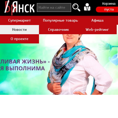
Корзина
пуста
Супермаркет
Популярные товары Aliexpress
Афиша
Новости
Справочник
Web-рейтинг
О проекте