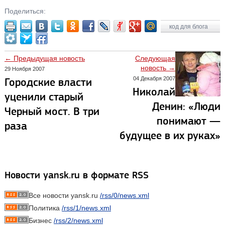
Поделиться:
код для блога
← Предыдущая новость
Следующая
новость →
29 Ноября 2007
04 Декабря 2007
Городские власти
Николай
уценили старый
Денин: «Люди
Черный мост. В три
понимают —
раза
будущее в их руках»
Новости yansk.ru в формате RSS
Все новости yansk.ru
/rss/0/news.xml
Политика
/rss/1/news.xml
Бизнес
/rss/2/news.xml