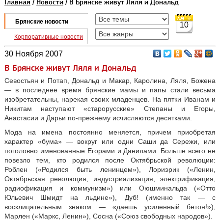
Главная
/
Новости
/ В Брянске живут Ляля и Дональд
Брянские новости
10
Корпоративные новости
30 Ноября 2007
В Брянске живут Ляля и Дональд
Севостьян и Потап, Дональд и Макар, Каролина, Ляля, Божена
— в последнее время брянские мамы и папы стали весьма
изобретательны, нарекая своих младенцев. На пятки Иванам и
Никитам наступают «старорусские» Степаны и Егоры,
Анастасии и Дарьи по-прежнему исчисляются десятками.
Мода на имена постоянно меняется, причем приобретая
характер «бума» — вокруг или одни Саши да Сережи, или
поголовно именованные Егорами и Данилами. Больше всего не
повезло тем, кто родился после Октябрьской революции:
Роблен («Родился быть ленинцем»), Лориэрик («Ленин,
Октябрьская революция, индустриализация, электрификация,
радиофикация и коммунизм») или Оюшминальда («Отто
Юльевич Шмидт на льдине»), Дуб! (именно так — с
восклицательным знаком — «даешь усиленный бетон!»),
Марлен («Маркс, Ленин»), Сосна («Союз свободных народов»).