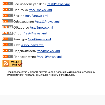
Все новости yansk.ru
/rss/0/news.xml
Политика
/rss/1/news.xml
Бизнес
/rss/2/news.xml
Образование
/rss/11/news.xml
Общество
/rss/3/news.xml
Спорт
/rss/4/news.xml
Культура
/rss/6/news.xml
Авто
/rss/7/news.xml
Недвижимость
/rss/8/news.xml
Происшествия
/rss/10/news.xml
При перепечатке и любом другом использовании материалов, созданных
журналистами портала, ссылка на Янск.Ру обязательна.