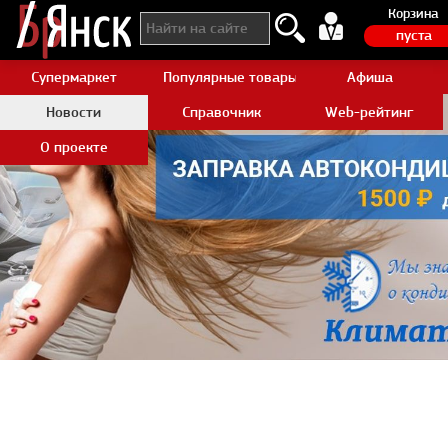
Корзина
пуста
Супермаркет
Популярные товары Aliexpress
Афиша
Новости
Справочник
Web-рейтинг
О проекте