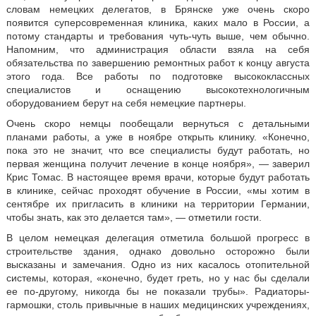
словам немецких делегатов, в Брянске уже очень скоро
появится суперсовременная клиника, каких мало в России, а
потому стандарты и требования чуть-чуть выше, чем обычно.
Напомним, что администрация области взяла на себя
обязательства по завершению ремонтных работ к концу августа
этого года. Все работы по подготовке высококлассных
специалистов и оснащению высокотехнологичным
оборудованием берут на себя немецкие партнеры.
Очень скоро немцы пообещали вернуться с детальными
планами работы, а уже в ноябре открыть клинику. «Конечно,
пока это не значит, что все специалисты будут работать, но
первая женщина получит лечение в конце ноября», — заверил
Крис Томас. В настоящее время врачи, которые будут работать
в клинике, сейчас проходят обучение в России, «мы хотим в
сентябре их пригласить в клиники на территории Германии,
чтобы знать, как это делается там», — отметили гости.
В целом немецкая делегация отметила большой прогресс в
строительстве здания, однако довольно осторожно были
высказаны и замечания. Одно из них касалось отопительной
системы, которая, «конечно, будет греть, но у нас бы сделали
ее по-другому, никогда бы не показали трубы». Радиаторы-
гармошки, столь привычные в наших медицинских учреждениях,