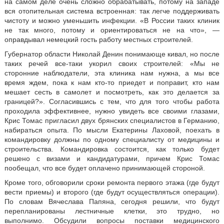
на самом деле очень сложно обрабатывать, потому на западе
вся отопительная система встроенная: так легче поддерживать
чистоту и можно уменьшить инфекции. «В России таких клиник
не так много, потому и ориентироваться не на что», —
оправдывал немецкий гость работу местных строителей.
Губернатор области Николай Денин понимающе кивал, но после
таких речей все-таки укорил своих строителей: «Мы не
сторонние наблюдатели, эта клиника нам нужна, а мы все
время ждем, пока к нам кто-то приедет и поправит, кто нам
мешает сесть в самолет и посмотреть, как это делается за
границей?». Согласившись с тем, что для того чтобы работа
проходила эффективнее, нужно увидеть все своими глазами,
Крис Томас пригласил двух брянских специалистов в Германию,
набираться опыта. По мысли Екатерины Лаховой, поехать в
командировку должны по одному специалисту от медицины и
строительства. Командировка состоится, как только будет
решено с визами и кандидатурами, причем Крис Томас
пообещал, что все будет оплачено принимающей стороной.
Кроме того, обговорили сроки ремонта первого этажа (где будут
вести приемы) и второго (где будут осуществляться операции).
По словам Вячеслава Папяна, сегодня решили, что будут
перепланированы лестничные клетки, это трудно, но
выполнимо. Обсудили вопросы поставки медицинского