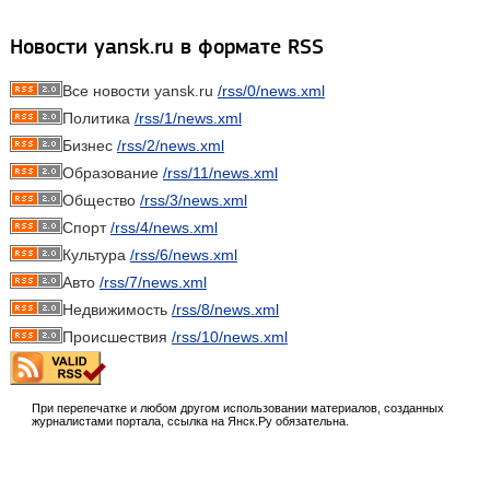
Новости yansk.ru в формате RSS
Все новости yansk.ru
/rss/0/news.xml
Политика
/rss/1/news.xml
Бизнес
/rss/2/news.xml
Образование
/rss/11/news.xml
Общество
/rss/3/news.xml
Спорт
/rss/4/news.xml
Культура
/rss/6/news.xml
Авто
/rss/7/news.xml
Недвижимость
/rss/8/news.xml
Происшествия
/rss/10/news.xml
При перепечатке и любом другом использовании материалов, созданных
журналистами портала, ссылка на Янск.Ру обязательна.