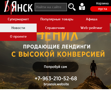
Корзина
пуста
Супермаркет
Популярные товары Aliexpress
Афиша
Новости
Справочник
Web-рейтинг
О проекте