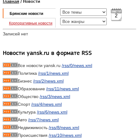
Главная
/ Новости
Брянские новости
2
Корпоративные новости
Записей нет
Новости yansk.ru в формате RSS
Все новости yansk.ru
/rss/0/news.xml
Политика
/rss/1/news.xml
Бизнес
/rss/2/news.xml
Образование
/rss/11/news.xml
Общество
/rss/3/news.xml
Спорт
/rss/4/news.xml
Культура
/rss/6/news.xml
Авто
/rss/7/news.xml
Недвижимость
/rss/8/news.xml
Происшествия
/rss/10/news.xml