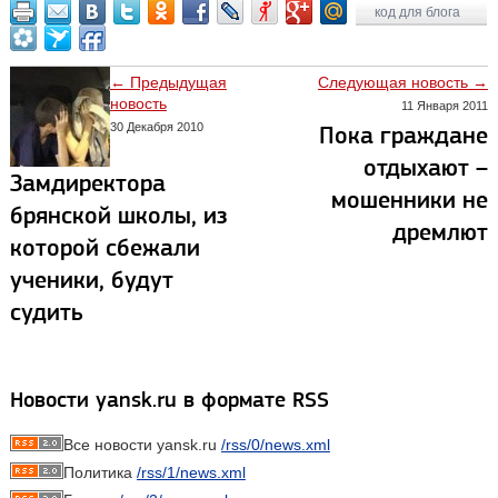
код для блога
← Предыдущая
Следующая новость →
новость
11 Января 2011
30 Декабря 2010
Пока граждане
отдыхают –
Замдиректора
мошенники не
брянской школы, из
дремлют
которой сбежали
ученики, будут
судить
Новости yansk.ru в формате RSS
Все новости yansk.ru
/rss/0/news.xml
Политика
/rss/1/news.xml