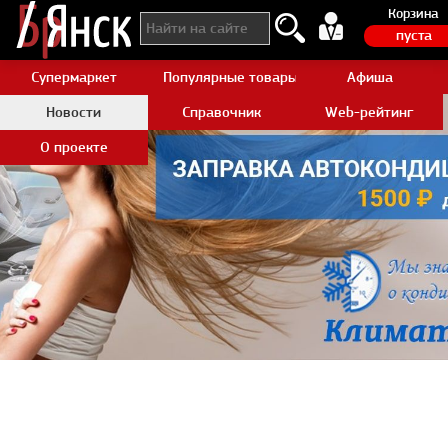
Корзина
пуста
Супермаркет
Популярные товары Aliexpress
Афиша
Новости
Справочник
Web-рейтинг
О проекте