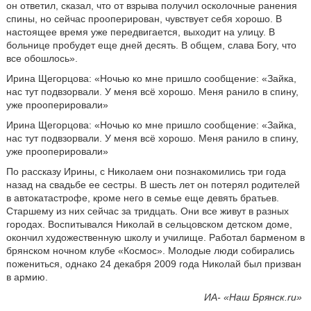
он ответил, сказал, что от взрыва получил осколочные ранения
спины, но сейчас прооперирован, чувствует себя хорошо. В
настоящее время уже передвигается, выходит на улицу. В
больнице пробудет еще дней десять. В общем, слава Богу, что
все обошлось».
Ирина Щегорцова: «Ночью ко мне пришло сообщение: «Зайка,
нас тут подвзорвали. У меня всё хорошо. Меня ранило в спину,
уже прооперировали»
Ирина Щегорцова: «Ночью ко мне пришло сообщение: «Зайка,
нас тут подвзорвали. У меня всё хорошо. Меня ранило в спину,
уже прооперировали»
По рассказу Ирины, с Николаем они познакомились три года
назад на свадьбе ее сестры. В шесть лет он потерял родителей
в автокатастрофе, кроме него в семье еще девять братьев.
Старшему из них сейчас за тридцать. Они все живут в разных
городах. Воспитывался Николай в сельцовском детском доме,
окончил художественную школу и училище. Работал барменом в
брянском ночном клубе «Космос». Молодые люди собирались
пожениться, однако 24 декабря 2009 года Николай был призван
в армию.
ИА- «Наш Брянск.ru»