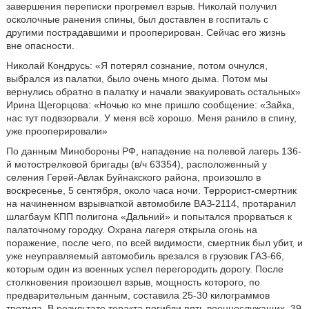
завершения переписки прогремел взрыв. Николай получил
осколочные ранения спины, был доставлен в госпиталь с
другими пострадавшими и прооперирован. Сейчас его жизнь
вне опасности.
Николай Кондрусь: «Я потерял сознание, потом очнулся,
выбрался из палатки, было очень много дыма. Потом мы
вернулись обратно в палатку и начали эвакуировать остальных»
Ирина Щегорцова: «Ночью ко мне пришло сообщение: «Зайка,
нас тут подвзорвали. У меня всё хорошо. Меня ранило в спину,
уже прооперировали»
По данным Минобороны РФ, нападение на полевой лагерь 136-
й мотострелковой бригады (в/ч 63354), расположенный у
селения Герей-Авлак Буйнакского района, произошло в
воскресенье, 5 сентября, около часа ночи. Террорист-смертник
на начиненном взрывчаткой автомобиле ВАЗ-2114, протаранил
шлагбаум КПП полигона «Дальний» и попытался прорваться к
палаточному городку. Охрана лагеря открыла огонь на
поражение, после чего, по всей видимости, смертник был убит, и
уже неуправляемый автомобиль врезался в грузовик ГАЗ-66,
которым один из военных успел перегородить дорогу. После
столкновения произошел взрыв, мощность которого, по
предварительным данным, составила 25-30 килограммов
тротила. В результате теракта погибли пять военнослужащих, 39