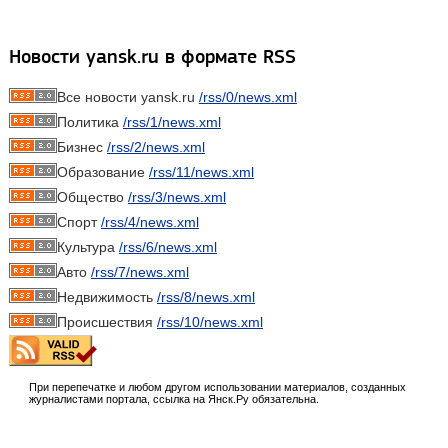
Новости yansk.ru в формате RSS
Все новости yansk.ru
/rss/0/news.xml
Политика
/rss/1/news.xml
Бизнес
/rss/2/news.xml
Образование
/rss/11/news.xml
Общество
/rss/3/news.xml
Спорт
/rss/4/news.xml
Культура
/rss/6/news.xml
Авто
/rss/7/news.xml
Недвижимость
/rss/8/news.xml
Происшествия
/rss/10/news.xml
При перепечатке и любом другом использовании материалов, созданных
журналистами портала, ссылка на Янск.Ру обязательна.