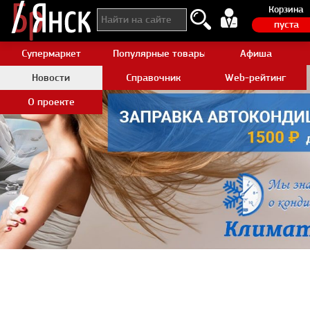
Корзина
пуста
Супермаркет
Популярные товары Aliexpress
Афиша
Новости
Справочник
Web-рейтинг
О проекте