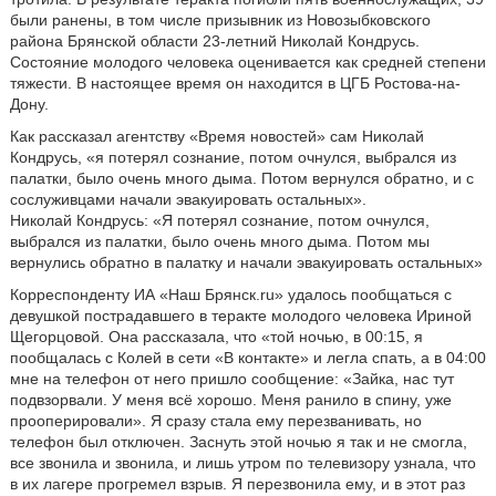
были ранены, в том числе призывник из Новозыбковского
района Брянской области 23-летний Николай Кондрусь.
Состояние молодого человека оценивается как средней степени
тяжести. В настоящее время он находится в ЦГБ Ростова-на-
Дону.
Как рассказал агентству «Время новостей» сам Николай
Кондрусь, «я потерял сознание, потом очнулся, выбрался из
палатки, было очень много дыма. Потом вернулся обратно, и с
сослуживцами начали эвакуировать остальных».
Николай Кондрусь: «Я потерял сознание, потом очнулся,
выбрался из палатки, было очень много дыма. Потом мы
вернулись обратно в палатку и начали эвакуировать остальных»
Корреспонденту ИА «Наш Брянск.ru» удалось пообщаться с
девушкой пострадавшего в теракте молодого человека Ириной
Щегорцовой. Она рассказала, что «той ночью, в 00:15, я
пообщалась с Колей в сети «В контакте» и легла спать, а в 04:00
мне на телефон от него пришло сообщение: «Зайка, нас тут
подвзорвали. У меня всё хорошо. Меня ранило в спину, уже
прооперировали». Я сразу стала ему перезванивать, но
телефон был отключен. Заснуть этой ночью я так и не смогла,
все звонила и звонила, и лишь утром по телевизору узнала, что
в их лагере прогремел взрыв. Я перезвонила ему, и в этот раз