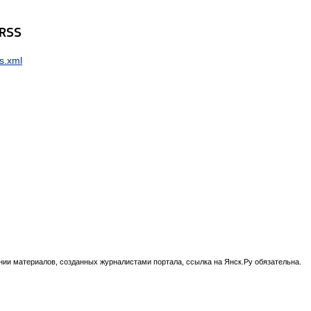
 RSS
s.xml
нии материалов, созданных журналистами портала, ссылка на Янск.Ру обязательна.