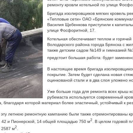
ремонту кровли котельной по улице Фосфо
Бригада изолировщиков мягких кровель ре
«Тепловые сети» ОАО «Брянские коммунал
Василия Щебенкова приступили к капиталь
улице Фосфоритной, 17.
Котельная обеспечивает теплом и горячей
Володарского района города Брянска с жи
также детским садом №149 и гимназией №
предстоит большая работа: будет заменен
В настоящее время бригада изолировщиков
покрытие. Затем будет сделана новая стяж
оцинкованой стали и в два слоя уложено н
Уже больше года для ремонта всех крыш к
рубемаста используется современный кров
ка, благодаря которой материал более эластичный, устойчивый к р
в эту летнюю ремонтную кампанию были также отремонтированы кр
2
, 42 и Пионерской, 14 общей площадью 750 м
. В целом годовой п
2
 2587 м
.