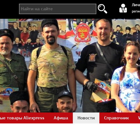
регистра
Лич
реги
ые товары Aliexpress
Афиша
Новости
Справочник