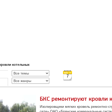
кровли котельных
7
БКС ремонтируют кровли 
Изолировщики мягких кровель ремонтно-ст
сети» ОАО «Брянские коммунальные систе