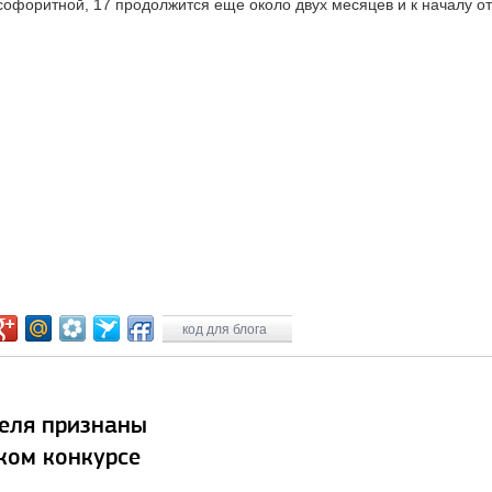
офоритной, 17 продолжится еще около двух месяцев и к началу о
код для блога
теля признаны
ком конкурсе