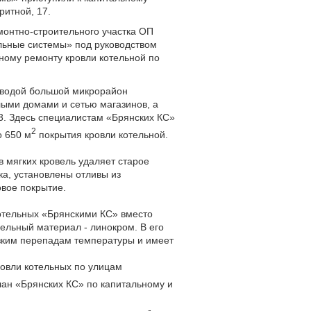
ритной, 17.
монтно-строительного участка ОП
ьные системы» под руководством
ному ремонту кровли котельной по
 водой большой микрорайон
лыми домами и сетью магазинов, а
3. Здесь специалистам «Брянских КС»
2
о 650 м
покрытия кровли котельной.
 мягких кровель удаляет старое
ка, установлены отливы из
овое покрытие.
отельных «Брянскими КС» вместо
ельный материал - линокром. В его
езким перепадам температуры и имеет
овли котельных по улицам
лан «Брянских КС» по капитальному и