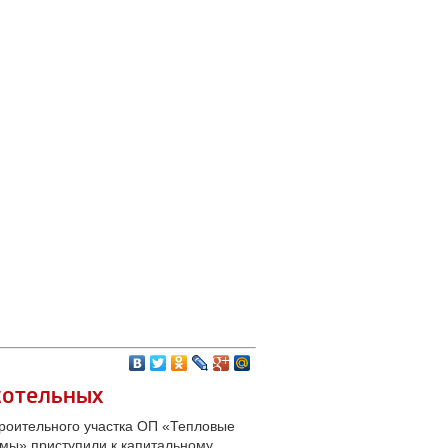
котельных
роительного участка ОП «Тепловые
мы» приступили к капитальному