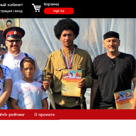
ция / вход
Корзина
ный кабинет
пуста
страция / вход
Web-рейтинг
О проекте