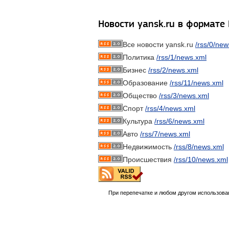
Новости yansk.ru в формате
Все новости yansk.ru
/rss/0/new
Политика
/rss/1/news.xml
Бизнес
/rss/2/news.xml
Образование
/rss/11/news.xml
Общество
/rss/3/news.xml
Спорт
/rss/4/news.xml
Культура
/rss/6/news.xml
Авто
/rss/7/news.xml
Недвижимость
/rss/8/news.xml
Происшествия
/rss/10/news.xml
При перепечатке и любом другом использова