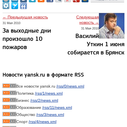
← Предыдущая новость
Следующая
новость →
31 Мая 2010
31 Мая 2010
За выходные дни
Василий
произошло 10
Уткин 1 июня
пожаров
собирается в Брянск
Новости yansk.ru в формате RSS
Все новости yansk.ru
/rss/0/news.xml
Политика
/rss/1/news.xml
Бизнес
/rss/2/news.xml
Образование
/rss/11/news.xml
Общество
/rss/3/news.xml
Спорт
/rss/4/news.xml