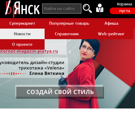
Корзина
пуста
Супермаркет
Популярные товары Aliexpress
Афиша
Новости
Справочник
Web-рейтинг
О проекте