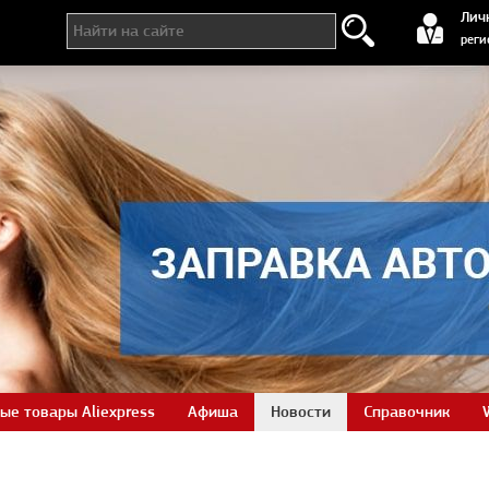
регистра
Лич
реги
ые товары Aliexpress
Афиша
Новости
Справочник