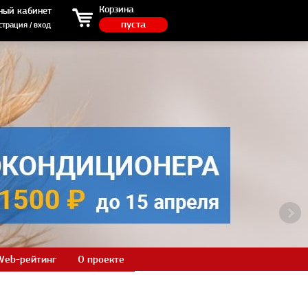
ция / вход
Корзина
ный кабинет
пуста
страция / вход
Web-рейтинг
О проекте