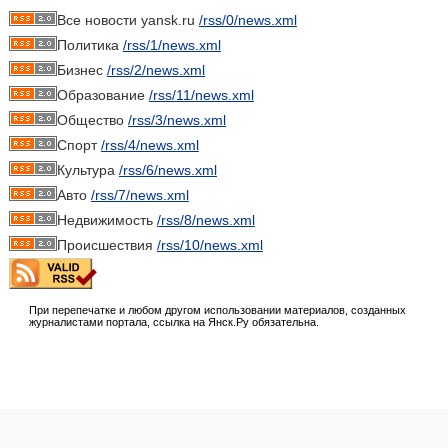
Все новости yansk.ru
/rss/0/news.xml
Политика
/rss/1/news.xml
Бизнес
/rss/2/news.xml
Образование
/rss/11/news.xml
Общество
/rss/3/news.xml
Спорт
/rss/4/news.xml
Культура
/rss/6/news.xml
Авто
/rss/7/news.xml
Недвижимость
/rss/8/news.xml
Происшествия
/rss/10/news.xml
При перепечатке и любом другом использовании материалов, созданных
журналистами портала, ссылка на Янск.Ру обязательна.