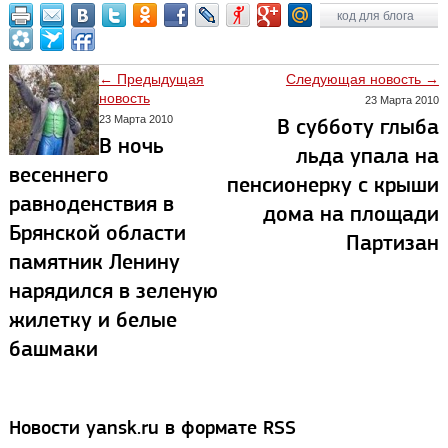
код для блога
← Предыдущая
Следующая новость →
новость
23 Марта 2010
23 Марта 2010
В субботу глыба
В ночь
льда упала на
весеннего
пенсионерку с крыши
равноденствия в
дома на площади
Брянской области
Партизан
памятник Ленину
нарядился в зеленую
жилетку и белые
башмаки
Новости yansk.ru в формате RSS