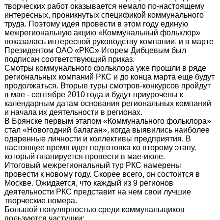
творческих работ оказывается немало по-настоящему
интересных, проникнутых спецификой коммунального
труда. Поэтому идея провести в этом году единую
межрегиональную акцию «Коммунальный фольклор»
показалась интересной руководству компании, и в марте
Президентом ОАО «РКС» Игорем Дибцевым был
подписан соответствующий приказ.
Смотры коммунального фольклора уже прошли в ряде
региональных компаний РКС и до конца марта еще будут
продолжаться. Вторые туры смотров-конкурсов пройдут
в мае - сентябре 2010 года и будут приурочены к
календарным датам основания региональных компаний
и начала их деятельности в регионах.
В Брянске первым этапом «Коммунального фольклора»
стал «Новогодний балаган», когда выявились наиболее
одаренные личности и коллективы предприятия. В
настоящее время идет подготовка ко второму этапу,
который планируется провести в мае-июле.
Итоговый межрегиональный тур РКС намерены
провести к новому году. Скорее всего, он состоится в
Москве. Ожидается, что каждый из 9 регионов
деятельности РКС представит на нем свои лучшие
творческие номера.
Большой популярностью среди коммунальщиков
пользуются частушки: