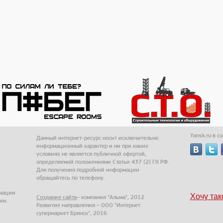
Yansk.ru в с
Данный интернет-ресурс носит исключительно
информационный характер и ни при каких
условиях не является публичной офертой,
определяемой положениями Статьи 437 (2) ГК РФ.
Для получения подробной информации
обращайтесь по телефону.
рмации
Хочу так
Создание сайта
– компания "Альма", 2012
ии.
Развитие направления – ООО "Интернет
супермаркет Брянск", 2016