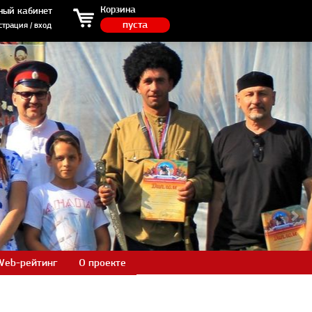
ция / вход
Корзина
ный кабинет
пуста
страция / вход
Web-рейтинг
О проекте