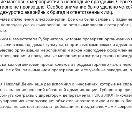
ие массовых мероприятий в новогодние праздники. Серье
гионе не произошло. Особое внимание было уделено четко
дежурство аварийных бригад и ответственных лиц.
лучаев отключения электроэнергии. Все они были связаны с падени
 неполадок уже ликвидирована, на остальных завершаются работы.
ыло.
ики и заместители Губернатора, которые проверяли организацию 
ывали в школах, домах культуры, спортивных комплексах и админ
качество организации мероприятий и яркое новогоднее оформлени
а соревнования и праздничные мероприятия жители региона приход
 катках организован прокат коньков и продажа горячего чая, в нек
ря. Не обошли вниманием проверяющие и те учебные заведения, г
я Николай Денин еще раз вспомнил о чиновниках, которые не спр
т выполнение решений областной администрации. Губернатор при
торгнуть контракты с директором департамента ТЭК и ЖКХ Никола
гулированию использования объектов животного мира и водных би
натора, не соответствовала требованиям, предъявляемым к совре