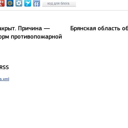
код для блога
акрыт. Причина —
Брянская область о
орм противопожарной
 RSS
s.xml