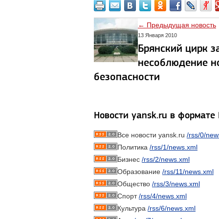
← Предыдущая новость
13 Января 2010
Брянский цирк з
несоблюдение н
безопасности
Новости yansk.ru в формате
Все новости yansk.ru
/rss/0/new
Политика
/rss/1/news.xml
Бизнес
/rss/2/news.xml
Образование
/rss/11/news.xml
Общество
/rss/3/news.xml
Спорт
/rss/4/news.xml
Культура
/rss/6/news.xml