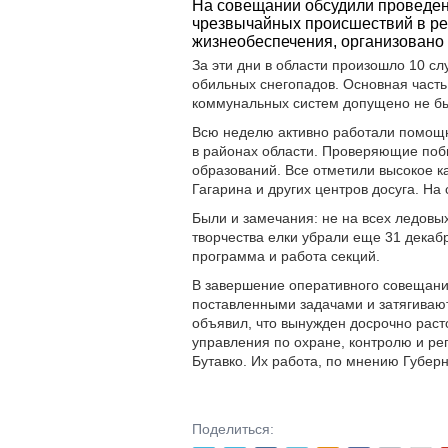
На совещании обсудили проведен
чрезвычайных происшествий в ре
жизнеобеспечения, организовано 
За эти дни в области произошло 10 с
обильных снегопадов. Основная часть
коммунальных систем допущено не б
Всю неделю активно работали помощн
в районах области. Проверяющие поб
образований. Все отметили высокое 
Гагарина и других центров досуга. Н
Были и замечания: не на всех ледовых
творчества елки убрали еще 31 декаб
программа и работа секций.
В завершение оперативного совещани
поставленными задачами и затягиваю
объявил, что вынужден досрочно рас
управления по охране, контролю и ре
Бутавко. Их работа, по мнению Губер
Поделиться: