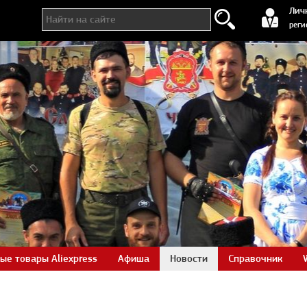
регистра
Лич
реги
ые товары Aliexpress
Афиша
Новости
Справочник