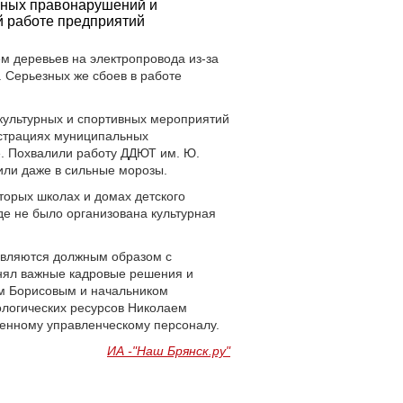
зных правонарушений и
й работе предприятий
ем деревьев на электропровода из-за
 Серьезных же сбоев в работе
культурных и спортивных мероприятий
истрациях муниципальных
е. Похвалили работу ДДЮТ им. Ю.
или даже в сильные морозы.
оторых школах и домах детского
де не было организована культурная
авляются должным образом с
нял важные кадровые решения и
ем Борисовым и начальником
ологических ресурсов Николаем
менному управленческому персоналу.
ИА -"Наш Брянск.ру"