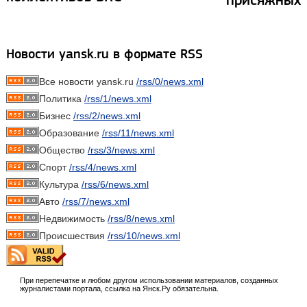
Новости yansk.ru в формате RSS
Все новости yansk.ru
/rss/0/news.xml
Политика
/rss/1/news.xml
Бизнес
/rss/2/news.xml
Образование
/rss/11/news.xml
Общество
/rss/3/news.xml
Спорт
/rss/4/news.xml
Культура
/rss/6/news.xml
Авто
/rss/7/news.xml
Недвижимость
/rss/8/news.xml
Происшествия
/rss/10/news.xml
При перепечатке и любом другом использовании материалов, созданных
журналистами портала, ссылка на Янск.Ру обязательна.