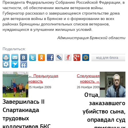
Президента Федеральному Собранию Российской Федерации, в
частности, об обеспечении жильем ветеранов войны.
Губернатор рассказал о завершающемся строительстве дома
для ветеранов войны в Брянске и о формировании во всех
районах Брянщины дополнительных списков ветеранов,
нуждающихся в улучшении жилищных условий.
Администрация Брянской области
Поделиться:
код для блога
← Предыдущая
Следующая
новость
новость →
25 Ноября 2009
26 Ноября 2009
Отца,
Завершилась II
заказавшего
Спартакиада
убийство сына,
трудовых
оправдал суд
коллективов БКС
присяжных