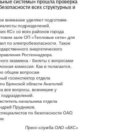
льные системы» прошла проверка
езопасности всех структурных и
е внимание уделяют подготовке
циалисты подразделений,
ких КС» со всех районов города
ктовом зале ОП «Тепловые сети» для
ил по электробезопасности. Такое
ударственного энергетического
правления Ростехнадзора.
ого экзамена - билеты с вопросами
ионная комиссия. Как и полагается,
 по общим вопросам
ный госинспектор отдела
 по Брянской области Анатолий
а все вопросы, возникшие у
х подразделений.
еститель начальника отдела
Андрей Прудников.
х специалистов по безопасности ОАО
ки.
Пресс-служба ОАО «БКС»