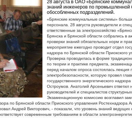
28 августа в ОАО «Брянские коммуна
знаний инженеров по промышленной б
обособленных подразделений.
«Брянские коммунальные системы» большо
персонала. 28 августа руководители и спе
ответственные за электрохозяйство «Брянс
Брянска и Брянской области собрались в а
проверки знаний обязательных норм и прав
мероприятие ежегодно проводит отдел гос
надзора по Брянской области Приокского у
Проверка проводилась в форме традиционн
по теории и практике предмета, экзаменац
перед началом опроса состоялась лекция
электробезопасности, которую провел глав
государственного энергетического надзора
Остроумов. Анатолий Арсеньевич ответил н
руководителей и специалистов структурны
Экзаменационную комиссию возглавил зам
дзора по Брянской области Приокского управления Ростехнадзора 
ировал Андрей Викторович, - показали, что уровень знаний ведущи
ответствует современным требованиям в области электроэнергети