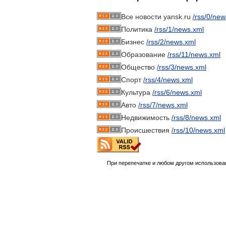
Все новости yansk.ru
/rss/0/new
Политика
/rss/1/news.xml
Бизнес
/rss/2/news.xml
Образование
/rss/11/news.xml
Общество
/rss/3/news.xml
Спорт
/rss/4/news.xml
Культура
/rss/6/news.xml
Авто
/rss/7/news.xml
Недвижимость
/rss/8/news.xml
Происшествия
/rss/10/news.xml
При перепечатке и любом другом использова