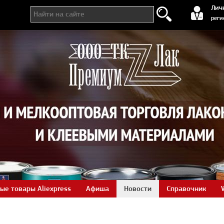
регистра
Лич
реги
ые товары Aliexpress
Афиша
Новости
Справочник