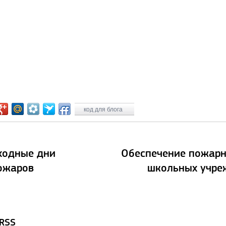
код для блога
ходные дни
Обеспечение пожарн
ожаров
школьных учре
 RSS