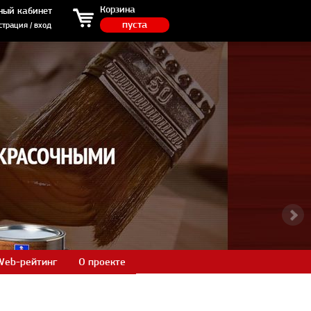
ция / вход
Корзина
ный кабинет
пуста
страция / вход
Web-рейтинг
О проекте