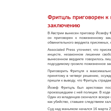
Фритцль приговорен к
заключению
В Австрии вынесен приговор Йозефу Ф
он приговорен к пожизненному за
обвинительного вердикта присяжных, 
Associated Press уточняет, что при
инцесте, незаконном лишении своб
вынесенном вердикте говорилось лиш
подсудимому грозило пожизненное за
Приговорить Фритцля к максимальн
принятому в четверг решению, осужд
пришли к выводу, что Фритцль страдае
Йозеф Фритцль был арестован посл
произошедшем с ней полиции. В ходе с
Один из младенцев скончался вскоре
как убийство, ставшее следствием ха
Суд над маньяком начался 16 марта 2