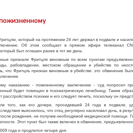
 пожизненному
ритцлю, который на протяжении 24 лет держал в подвале и насилов
ключению. Об этом сообщает в прямом эфире телеканал CN
который был оглашен ранее в тот же день.
сяжные признали Фритцля виновным по всем пунктам предъявленн
оды, рабовладении, жестоком обращении и убийстве по неос
ь, что Фритцль признан виновным в убийстве: это обвинение бы
ключение.
ому наказанию - пожизненному заключению - суд попросил про
енный будет помещен в психиатрическую лечебницу. Таким образ
т расстройством психики и его следует лечить, поскольку он предс
е того, как его дочери, просидевшей 24 года в подвале, уд
ледствия выяснилось, что отец регулярно насиловал дочь, в резул
 после рождения, не получив необходимой медицинской помощи. 
латности. Этот пункт был также включен в обвинение, предъявленн
009 года и продлился четыре дня.