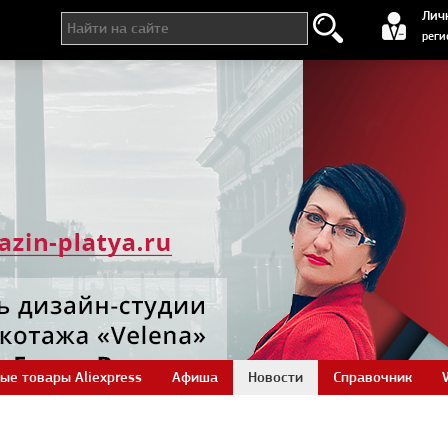
регистра
Лич
реги
ые товары Aliexpress
Афиша
Новости
Справочник