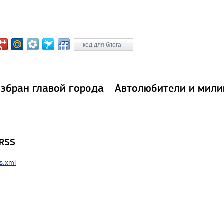
код для блога
збран главой города
Автолюбители и мили
 RSS
s.xml