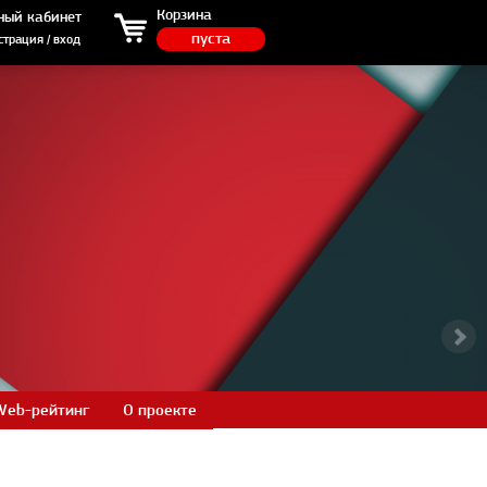
ция / вход
Корзина
ный кабинет
пуста
страция / вход
Web-рейтинг
О проекте