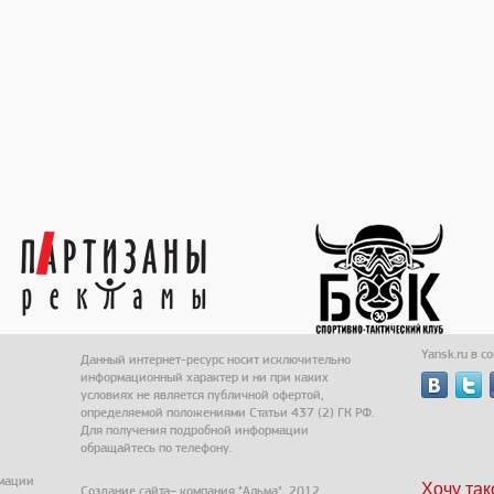
Yansk.ru в с
Данный интернет-ресурс носит исключительно
информационный характер и ни при каких
условиях не является публичной офертой,
определяемой положениями Статьи 437 (2) ГК РФ.
Для получения подробной информации
обращайтесь по телефону.
рмации
Хочу так
Создание сайта
– компания "Альма", 2012