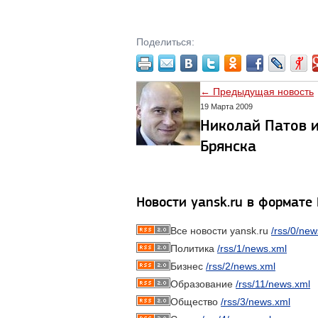
Поделиться:
← Предыдущая новость
19 Марта 2009
Николай Патов и
Брянска
Новости yansk.ru в формате
Все новости yansk.ru
/rss/0/new
Политика
/rss/1/news.xml
Бизнес
/rss/2/news.xml
Образование
/rss/11/news.xml
Общество
/rss/3/news.xml