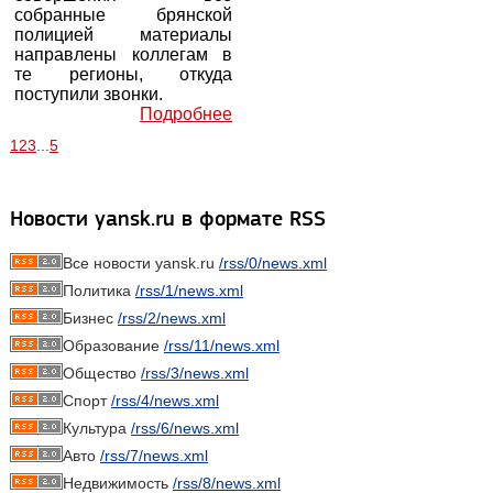
собранные брянской
полицией материалы
направлены коллегам в
те регионы, откуда
поступили звонки.
Подробнее
1
2
3
...
5
Новости yansk.ru в формате RSS
Все новости yansk.ru
/rss/0/news.xml
Политика
/rss/1/news.xml
Бизнес
/rss/2/news.xml
Образование
/rss/11/news.xml
Общество
/rss/3/news.xml
Спорт
/rss/4/news.xml
Культура
/rss/6/news.xml
Авто
/rss/7/news.xml
Недвижимость
/rss/8/news.xml