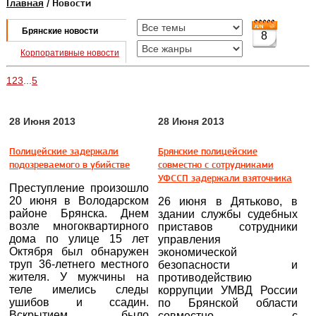
Главная
/ Новости
Брянские новости
8
Корпоративные новости
1
2
3
...
5
28 Июня 2013
28 Июня 2013
Полицейские задержали
Брянские полицейские
подозреваемого в убийстве
совместно с сотрудниками
УФССП задержали взяточника
Преступление произошло
20 июня в Володарском
26 июня в Дятьково, в
районе Брянска. Днем
здании службы судебных
возле многоквартирного
приставов сотрудники
дома по улице 15 лет
управления
Октября был обнаружен
экономической
труп 36-летнего местного
безопасности и
жителя. У мужчины на
противодействию
теле имелись следы
коррупции УМВД России
ушибов и ссадин.
по Брянской области
Вскрытием было
совместно с