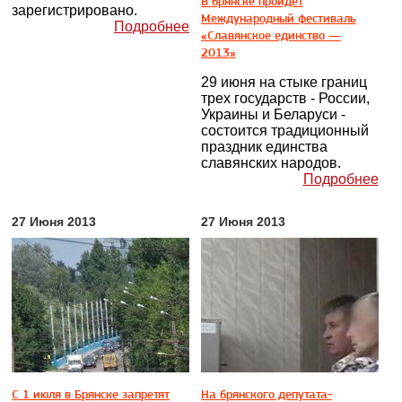
В брянске пройдет
зарегистрировано.
Международный фестиваль
Подробнее
«Славянское единство —
2013»
29 июня на стыке границ
трех государств - России,
Украины и Беларуси -
состоится традиционный
праздник единства
славянских народов.
Подробнее
27 Июня 2013
27 Июня 2013
С 1 июля в Брянске запретят
На брянского депутата-