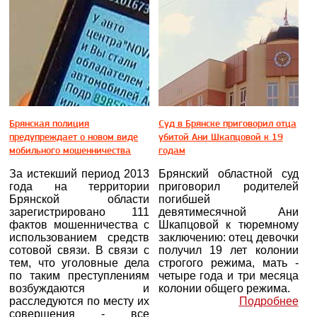
Брянская полиция
Суд в Брянске приговорил отца
предупреждает о новом виде
убитой Ани Шкапцовой к 19
мобильного мошенничества
годам
За истекший период 2013
Брянский областной суд
года на территории
приговорил родителей
Брянской области
погибшей
зарегистрировано 111
девятимесячной Ани
фактов мошенничества с
Шкапцовой к тюремному
использованием средств
заключению: отец девочки
сотовой связи. В связи с
получил 19 лет колонии
тем, что уголовные дела
строгого режима, мать -
по таким преступлениям
четыре года и три месяца
возбуждаются и
колонии общего режима.
расследуются по месту их
Подробнее
совершения - все