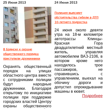
25 Июня 2013
24 Июня 2013
Полиция выясняет
обстоятельства гибели в ДТП
16-летнего подростка
24 июня около девяти
утра на 18-м километре
автотрассы Клинцы-
Красная Гора
двадцатилетний местный
В Брянске к охране
житель, управляя
общественного порядка
автомобилем ВАЗ-2106, в
приступили дружинники
котором кроме него
находилось трое
Охранять общественный
пассажиров, не
порядок на улицах
справившись с
областного центра вместе
управлением, выехал на
с сотрудниками полиции
обочину дороги и
будут народные
допустил опрокидывание
дружинники. Благодаря
машины в кювет.
открытому по инициативе
Подробнее
полиции при поддержке
городских властей Центру
охраны общественного