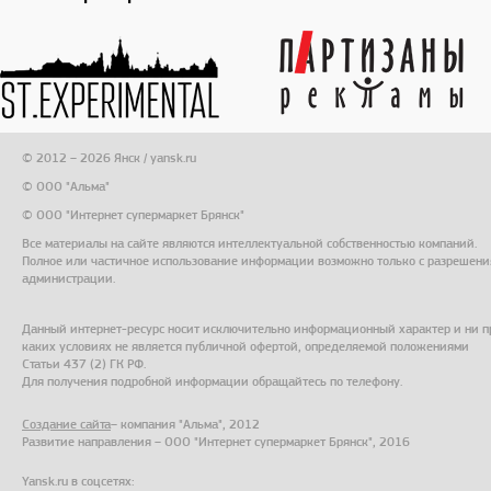
© 2012 – 2026 Янск / yansk.ru
© ООО "Альма"
© ООО "Интернет супермаркет Брянск"
Все материалы на сайте являются интеллектуальной собственностью компаний.
Полное или частичное использование информации возможно только с разрешени
администрации.
Данный интернет-ресурс носит исключительно информационный характер и ни п
каких условиях не является публичной офертой, определяемой положениями
Статьи 437 (2) ГК РФ.
Для получения подробной информации обращайтесь по телефону.
Создание сайта
– компания "Альма", 2012
Развитие направления – ООО "Интернет супермаркет Брянск", 2016
Yansk.ru в соцсетях: