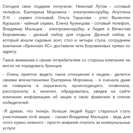
Сегодня свои подарки получили: Николай Лутов - сотовый
телефон, Екатерина Морокина - электромясорубку, Апухтина
Л.Н. - сервиз столовый, Ольга Тарасова - утюг, Валентин
Курашов - чайный сервиз, Елена Кузнецова - сотовый телефон,
Владимир Мальцев - электромясорубку, и Лидия и Вячеслав
Боровиковы - дачный набор для отдыха. Дачный набор, в
который вошли садовые зонт, стол и четыре стула, сотрудники
компании «Брянских КС» доставили чете Боровиковых прямо по
адресу.
Такое внимание к своим потребителям со стороны компании не
могло не порадовать брянцев.
- Очень приятно видеть такое отношение к людям,- делится
своими впечатлениями Екатерина Морокина, - я сначала даже
не поверила в серьезность происходящего, позвонила,
расспросила, и, конечно, обрадовалась, увидев на сайте
компании информацию об акции и свою фамилию в списке
победителей.
-Я думаю, что теперь больше людей будут стараться стать
участниками этой акции, - сказал Владимир Мальцев, - ведь для
этого нужно немного - просто вовремя платить за коммунальные
услуги.