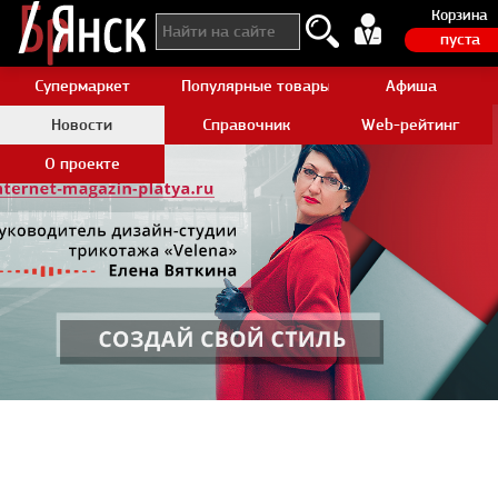
Корзина
пуста
Супермаркет
Популярные товары Aliexpress
Афиша
Новости
Справочник
Web-рейтинг
О проекте