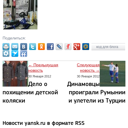
Поделиться:
код для блога
← Предыдущая
Следующая
новость
новость →
30 Января 2012
30 Января 2012
Дело о
Динамовцы
похищении детской
проиграли Румынии
коляски
и улетели из Турции
Новости yansk.ru в формате RSS