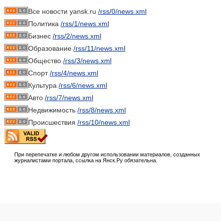
Все новости yansk.ru
/rss/0/news.xml
Политика
/rss/1/news.xml
Бизнес
/rss/2/news.xml
Образование
/rss/11/news.xml
Общество
/rss/3/news.xml
Спорт
/rss/4/news.xml
Культура
/rss/6/news.xml
Авто
/rss/7/news.xml
Недвижимость
/rss/8/news.xml
Происшествия
/rss/10/news.xml
При перепечатке и любом другом использовании материалов, созданных
журналистами портала, ссылка на Янск.Ру обязательна.