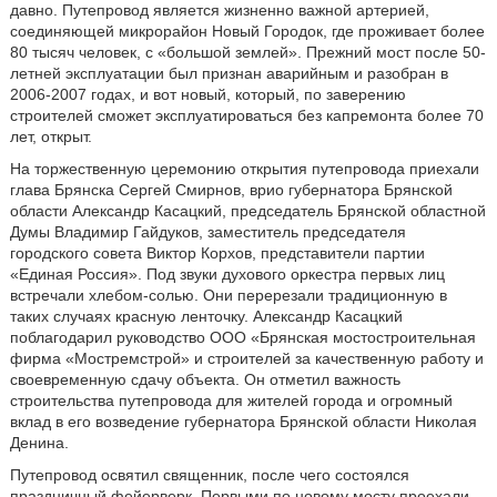
давно. Путепровод является жизненно важной артерией,
соединяющей микрорайон Новый Городок, где проживает более
80 тысяч человек, с «большой землей». Прежний мост после 50-
летней эксплуатации был признан аварийным и разобран в
2006-2007 годах, и вот новый, который, по заверению
строителей сможет эксплуатироваться без капремонта более 70
лет, открыт.
На торжественную церемонию открытия путепровода приехали
глава Брянска Сергей Смирнов, врио губернатора Брянской
области Александр Касацкий, председатель Брянской областной
Думы Владимир Гайдуков, заместитель председателя
городского совета Виктор Корхов, представители партии
«Единая Россия». Под звуки духового оркестра первых лиц
встречали хлебом-солью. Они перерезали традиционную в
таких случаях красную ленточку. Александр Касацкий
поблагодарил руководство ООО «Брянская мостостроительная
фирма «Мостремстрой» и строителей за качественную работу и
своевременную сдачу объекта. Он отметил важность
строительства путепровода для жителей города и огромный
вклад в его возведение губернатора Брянской области Николая
Денина.
Путепровод освятил священник, после чего состоялся
праздничный фейерверк. Первыми по новому мосту проехали