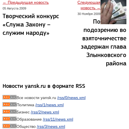
← Предыдущая новость
Следующая
новость →
05 Августа 2009
30 Ноября 2009
Творческий конкурс
По
«Служа Закону –
подозрению во
служим народу»
взяточничестве
задержан глава
Злынковского
района
Новости yansk.ru в формате RSS
Все новости yansk.ru
/rss/0/news.xml
Политика
/rss/1/news.xml
Бизнес
/rss/2/news.xml
Образование
/rss/11/news.xml
Общество
/rss/3/news.xml