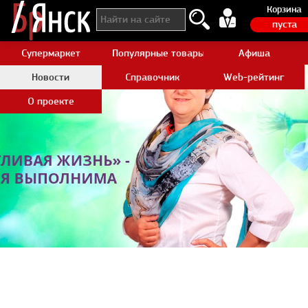
Корзина
пуста
Супермаркет
Популярные товары Aliexpress
Афиша
Новости
Справочник
Web-рейтинг
О проекте