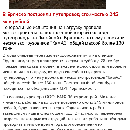
В Брянске построили путепровод стоимостью 245
млн рублей
Генеральные испытания на нагрузку провели
мостостроители на построенной второй очереди
путепровода на Литейной в Брянске - по нему проехали
несколько грузовиков "КамАЗ" общей массой более 130
тонн.
Вторая очередь через железнодорожные пути на станции
Орджоникидзеград планируется к сдаче в субботу, 28 ноября.
Прежде чем сдавать объект в эксплуатацию, строители провели
испытания на нагрузку, которую способен выдержать
путепровод - по нему проехали несколько грузовиков "КамАЗ"
общей массой более 130 тонн. Построенный объект будет
находиться на обслуживании МУП "Брянскмост".
По словам директора ООО "БМФ "Мостремстрой" Михаила
Янущика, работы, на которые потрачено около 245 миллионов
рублей, будут завершены в срок. Однако часть работ
завершится лишь в следующем году. В частности, перенесена
покраска некоторых конструкций, так как эти работы необходимо
проводить в теплое время года для обеспечения их
качественного завершения. Как отмечают представители