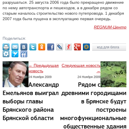
разрушаться. 25 августа 2006 года было прекращено движение
по нему автотранспорта и пешеходов, а в декабре рядом со
старым началось строительство нового путепровода. 1 декабря
2007 года была пущена в эксплуатацию первая очередь.
REGNUM-Центр
Поделиться:
код для блога
← Предыдущая
Следующая новость
новость
→
24 Ноября 2009
24 Ноября 2009
Александр
Рядом с
Емельянов выиграл
древними городищами
выборы главы
в Брянске будут
Брянского района
построены
Брянской области
многофункциональные
общественные здания