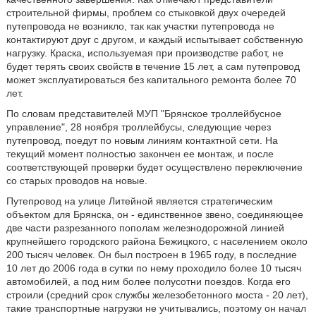
строительной фирмы, проблем со стыковкой двух очередей
путепровода не возникло, так как участки путепровода не
контактируют друг с другом, и каждый испытывает собственную
нагрузку. Краска, используемая при производстве работ, не
будет терять своих свойств в течение 15 лет, а сам путепровод
может эксплуатироваться без капитального ремонта более 70
лет.
По словам представителей МУП "Брянское троллейбусное
управление", 28 ноября троллейбусы, следующие через
путепровод, поедут по новым линиям контактной сети. На
текущий момент полностью закончен ее монтаж, и после
соответствующей проверки будет осуществлено переключение
со старых проводов на новые.
Путепровод на улице Литейной является стратегическим
объектом для Брянска, он - единственное звено, соединяющее
две части разрезанного пополам железнодорожной линией
крупнейшего городского района Бежицкого, с населением около
200 тысяч человек. Он был построен в 1965 году, в последние
10 лет до 2006 года в сутки по нему проходило более 10 тысяч
автомобилей, а под ним более полусотни поездов. Когда его
строили (средний срок службы железобетонного моста - 20 лет),
такие транспортные нагрузки не учитывались, поэтому он начал