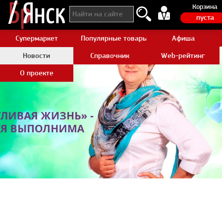
Корзина
пуста
Супермаркет
Популярные товары Aliexpress
Афиша
Новости
Справочник
Web-рейтинг
О проекте