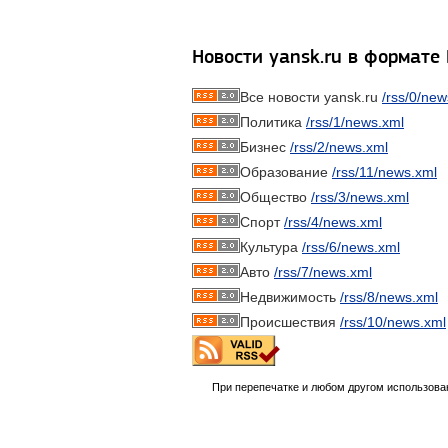
Новости yansk.ru в формате
Все новости yansk.ru
/rss/0/new
Политика
/rss/1/news.xml
Бизнес
/rss/2/news.xml
Образование
/rss/11/news.xml
Общество
/rss/3/news.xml
Спорт
/rss/4/news.xml
Культура
/rss/6/news.xml
Авто
/rss/7/news.xml
Недвижимость
/rss/8/news.xml
Происшествия
/rss/10/news.xml
При перепечатке и любом другом использова