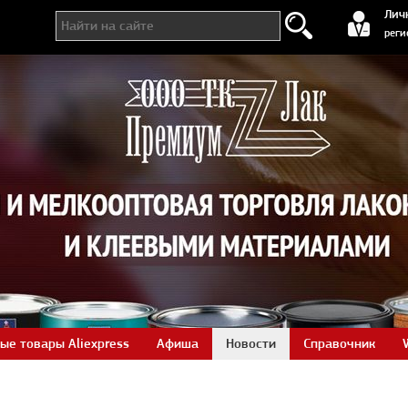
регистра
Лич
реги
ые товары Aliexpress
Афиша
Новости
Справочник