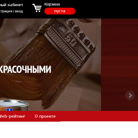
ция / вход
Корзина
ный кабинет
пуста
страция / вход
Web-рейтинг
О проекте