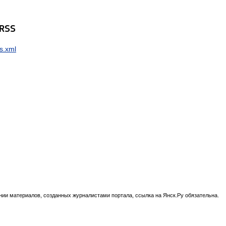
 RSS
s.xml
нии материалов, созданных журналистами портала, ссылка на Янск.Ру обязательна.