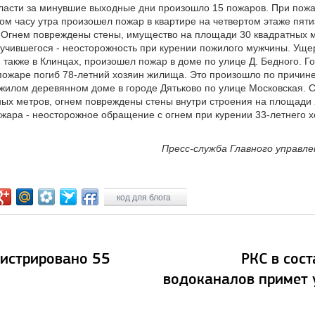
ласти за минувшие выходные дни произошло 15 пожаров. При пожа
мом часу утра произошел пожар в квартире на четвертом этаже пят
 Огнем повреждены стены, имущество на площади 30 квадратных м
лучившегося - неосторожность при курении пожилого мужчины. Ущер
, также в Клинцах, произошел пожар в доме по улице Д. Бедного. 
ожаре погиб 78-летний хозяин жилища. Это произошло по причине
жилом деревянном доме в городе Дятьково по улице Московская. 
ных метров, огнем повреждены стены внутри строения на площади 
ожара - неосторожное обращение с огнем при курении 33-летнего х
Пресс-служба Главного управл
код для блога
гистрировано 55
РКС в сос
водоканалов примет 