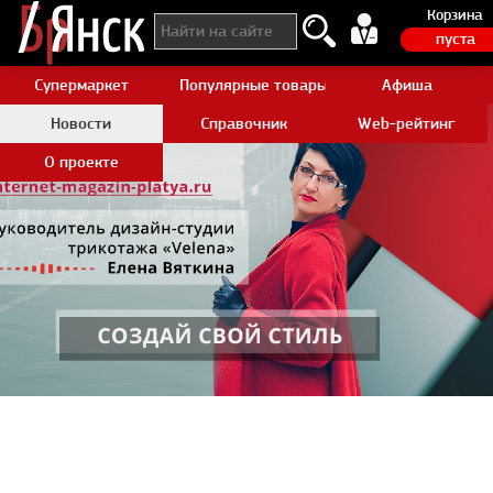
Корзина
пуста
Супермаркет
Популярные товары Aliexpress
Афиша
Новости
Справочник
Web-рейтинг
О проекте