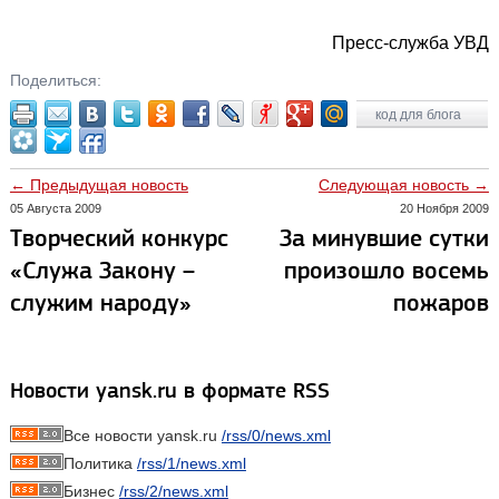
Пресс-служба УВД
Поделиться:
код для блога
← Предыдущая новость
Следующая новость →
05 Августа 2009
20 Ноября 2009
Творческий конкурс
За минувшие сутки
«Служа Закону –
произошло восемь
служим народу»
пожаров
Новости yansk.ru в формате RSS
Все новости yansk.ru
/rss/0/news.xml
Политика
/rss/1/news.xml
Бизнес
/rss/2/news.xml