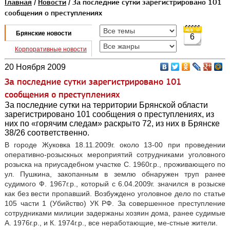
Главная
/
Новости
/ За последние сутки зарегистрировано 101
сообщения о преступлениях
Брянские новости
6
Корпоративные новости
20 Ноября 2009
За последние сутки зарегистрировано 101
сообщения о преступлениях
За последние сутки на территории Брянской области
зарегистрировано 101 сообщения о преступлениях, из
них по «горячим следам» раскрыто 72, из них в Брянске
38/26 соответственно.
В городе Жуковка 18.11.2009г. около 13-00 при проведении
оперативно-розыскных мероприятий сотрудниками уголовного
розыска на приусадебном участке С. 1960г.р., проживающего по
ул. Пушкина, закопанным в землю обнаружен труп ранее
судимого Ф. 1967г.р., который с 6.04.2009г. значился в розыске
как без вести пропавший. Возбуждено уголовное дело по статье
105 части 1 (Убийство) УК РФ. За совершенное преступление
сотрудниками милиции задержаны хозяин дома, ранее судимые
А. 1976г.р., и К. 1974г.р., все неработающие, ме-стные жители.