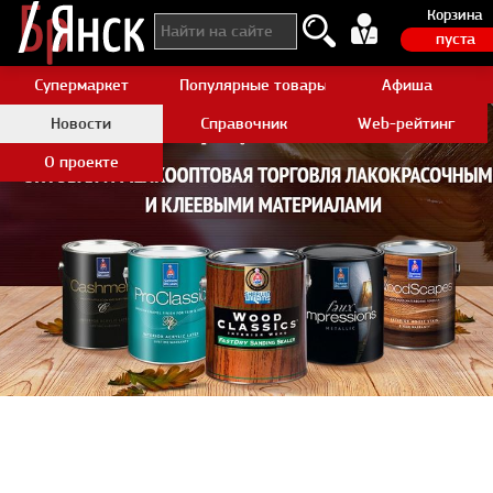
Корзина
пуста
Супермаркет
Популярные товары Aliexpress
Афиша
Новости
Справочник
Web-рейтинг
О проекте