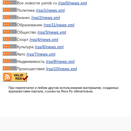
Все новости yansk.ru
/rss/0/news.xml
Политика
/rss/1/news.xml
Бизнес
/rss/2/news.xml
Образование
/rss/11/news.xml
Общество
/rss/3/news.xml
Спорт
/rss/4/news.xml
Культура
/rss/6/news.xml
Авто
/rss/7/news.xml
Недвижимость
/rss/8/news.xml
Происшествия
/rss/10/news.xml
При перепечатке и любом другом использовании материалов, созданных
журналистами портала, ссылка на Янск.Ру обязательна.